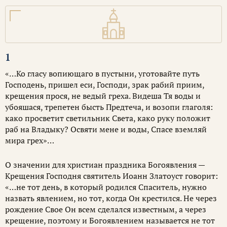
1
«…Ко гласу вопиющаго в пустыни, уготовайте путь
Господень, пришел еси, Господи, зрак рабий приим,
крещения прося, не ведый греха. Видеша Тя воды и
убояшася, трепетен бысть Предтеча, и возопи глаголя:
како просветит светильник Света, како руку положит
раб на Владыку? Освяти мене и воды, Спасе вземляй
мира грех»…
О значении для христиан праздника Богоявления —
Крещения Господня святитель Иоанн Златоуст говорит:
«…не тот день, в который родился Спаситель, нужно
назвать явлением, но тот, когда Он крестился. Не через
рождение Свое Он всем сделался известным, а через
крещение, поэтому и Богоявлением называется не тот