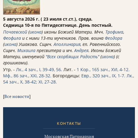
5 августа 2026 г. ( 23 июля ст.ст.), среда.
Седмица 10-я по Пятидесятнице. День постный.
Почаевской
(
икона
) иконы Божией Матери. Мчч.
Трофима
,
Феофила
и с ними 13-ти мучеников. Прав. воина
Феодора
(
икона
) Ушакова. Сщмч.
Аполлинария
, еп. Равеннийского.
Сщмч.
Михаила
пресвитера и мч.
Андрея
. Иконы Божией
Матери, именуемой
"Всех скорбящих Радость"
(
икона
) (с
грошиками).
Утр. -
Лк., 4 зач., I, 39-49, 56.
Лит. -
1 Кор., 165 зач., XVI, 4-12.
Мф., 86 зач., XXI, 28-32.
Богородицы:
Евр., 320 зач., IX, 1-7.
Лк.,
54 зач., X, 38-42; XI, 27-28.
[
Все новости
]
КОНТАКТЫ
Московская Патриархия