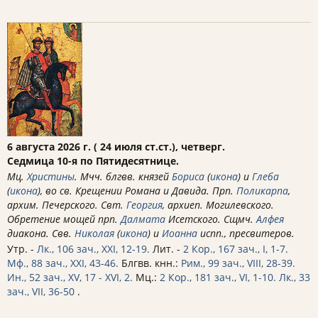
6 августа 2026 г. ( 24 июля ст.ст.), четверг.
Седмица 10-я по Пятидесятнице.
Мц.
Христины
. Мчч. блгвв. князей
Бориса
(
икона
) и
Глеба
(
икона
), во св. Крещении Романа и Давида. Прп.
Поликарпа
,
архим. Печерского. Свт.
Георгия
, архиеп. Могилевского.
Обретение мощей прп.
Далмата
Исетского. Сщмч.
Алфея
диакона. Свв.
Николая
(
икона
) и
Иоанна
испп., пресвитеров.
Утр. -
Лк., 106 зач., XXI, 12-19.
Лит. -
2 Кор., 167 зач., I, 1-7.
Мф., 88 зач., XXI, 43-46.
Блгвв. кнн.:
Рим., 99 зач., VIII, 28-39.
Ин., 52 зач., XV, 17 - XVI, 2.
Мц.:
2 Кор., 181 зач., VI, 1-10.
Лк., 33
зач., VII, 36-50
.