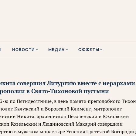
Ы
НОВОСТИ
МЕДИА
СЮЖЕТЫ
кита совершил Литургию вместе с иерархами
рополии в Свято-Тихоновой пустыни
 3-ю по Пятидесятнице, в день памяти преподобного Тихон
полит Калужский и Боровский Климент, митрополит
инский Никита, архиепископ Песоченский и Юхновский
скоп Козельский и Людиновский Макарий совершили
ургию в мужском монастыре Успения Пресвятой Богороди