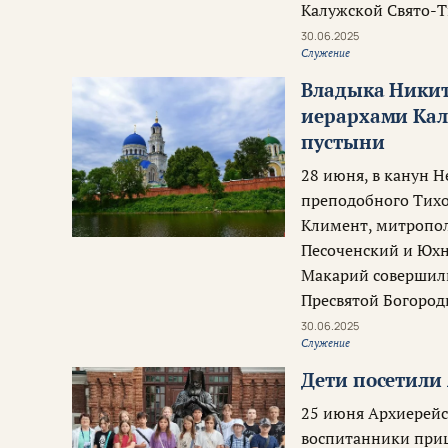
Калужской Свято-Т
30.06.2025
Служение
Владыка Никит
иерархами Кал
пустыни
28 июня, в канун Н
преподобного Тихо
Климент, митропол
Песоченский и Юх
Макарий совершил
Пресвятой Богород
30.06.2025
Служение
Дети посетили
25 июня Архиерейс
воспитанники при