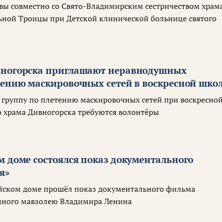
квы совместно со Свято-Владимирским сестричеством храм
ной Троицы при Детской клинической больнице святого
вногорска приглашают неравнодушных
тению маскировочных сетей в воскресной шко
 группу по плетению маскировочных сетей при воскресно
 храма Дивногорска требуются волонтёры
м доме состоялся показ документального
я»
йском доме прошёл показ документального фильма
нного мавзолею Владимира Ленина