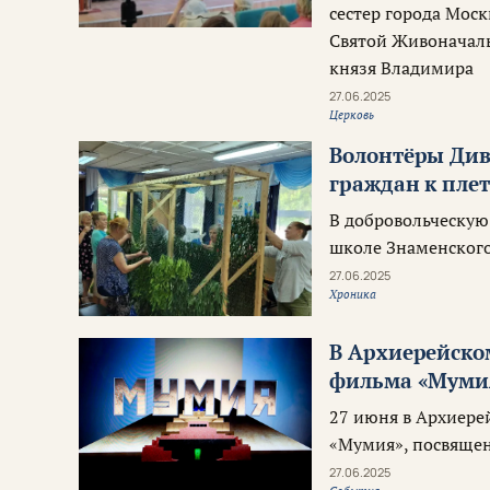
сестер города Мос
Святой Живоначаль
князя Владимира
27.06.2025
Церковь
Волонтёры Ди
граждан к пле
В добровольческую
школе Знаменского
27.06.2025
Хроника
В Архиерейско
фильма «Муми
27 июня в Архиере
«Мумия», посвяще
27.06.2025