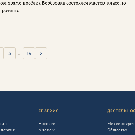
ом храме посёлка Берёзовка состоялся мастер-класс по
 ротанга
›
3
…
14
Вперёд
Я
ЕПАРХИЯ
ДЕЯТЕЛЬНО
лии
Новости
Миссионерст
епархия
Анонсы
Общество