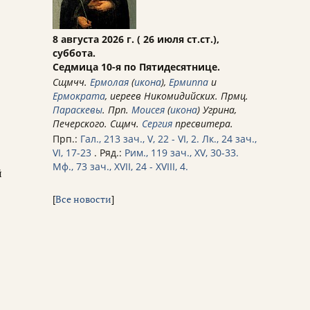
8 августа 2026 г. ( 26 июля ст.ст.),
суббота.
Седмица 10-я по Пятидесятнице.
Сщмчч.
Ермолая
(
икона
),
Ермиппа
и
Ермократа
, иереев Никомидийских. Прмц.
Параскевы
. Прп.
Моисея
(
икона
) Угрина,
Печерского. Сщмч.
Сергия
пресвитера.
Прп.:
Гал., 213 зач., V, 22 - VI, 2.
Лк., 24 зач.,
VI, 17-23
. Ряд.:
Рим., 119 зач., XV, 30-33.
Мф., 73 зач., XVII, 24 - XVIII, 4.
й
[
Все новости
]