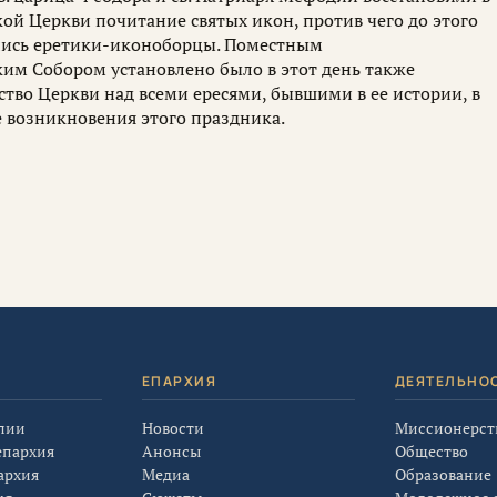
ой Церкви почитание святых икон, против чего до этого
лись еретики-иконоборцы. Поместным
им Собором установлено было в этот день также
ство Церкви над всеми ересями, бывшими в ее истории, в
е возникновения этого праздника.
Я
ЕПАРХИЯ
ДЕЯТЕЛЬНО
лии
Новости
Миссионерст
епархия
Анонсы
Общество
архия
Медиа
Образование