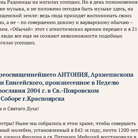
ень Радоницы на могилах усопших. Но в день поминовения
 не музыка, и не положено сегодня быть музыке здесь, на
щенской земле: ведь сюда приходят воспоминать своих
о, а не – по совершенно дикому и варварскому обычаю –
ем. «Обычай» этот с атеистических времен перешел и в 21
е люди все еще не сознают невозможности подобных
огилах усопших.
преосвященнейшего АНТОНИЯ, Архиепископа
и Енисейского, произнесенное в Неделю
ославия 2004 г. в Св.-Покровском
Соборе г.Красноярска
 и Святаго Духа!
сестры! Ныне мы собрались в этом храме, чтобы совершить
ный молебен, установленный в 842-м году, почти 1200 ле
св. царица Феодора и св. Патриарх Мефодий восстановили в