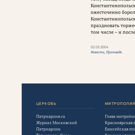
Константинопольск
ожесточенно боро
Константинопольск
праздновать торже
том числе – и посл
02.03.2004
Новости
,
Проповеди
ЦЕРКОВЬ
МИТРОПОЛИ
Патриархия.ru
Глава митропо
Журнал Московской
Красноярская 
Патриархии
Енисейская еп