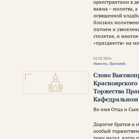
оркестрантами в д
важна – молитва, а
освященной кладби
близких молитвенн
питием и увеселени
столетие, и многи
«празднеств» на м
02.03.2004
Новости
,
Проповеди
Слово Высоко
Красноярского 
Торжества Прав
Кафедральном 
Во имя Отца и Сына
Дорогие братия и 
особый торжествен
тому назад, когда 