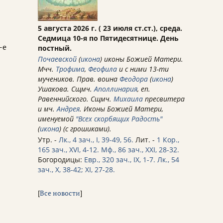
5 августа 2026 г. ( 23 июля ст.ст.), среда.
Седмица 10-я по Пятидесятнице. День
-е
постный.
Почаевской
(
икона
) иконы Божией Матери.
Мчч.
Трофима
,
Феофила
и с ними 13-ти
мучеников. Прав. воина
Феодора
(
икона
)
Ушакова. Сщмч.
Аполлинария
, еп.
Равеннийского. Сщмч.
Михаила
пресвитера
и мч.
Андрея
. Иконы Божией Матери,
именуемой
"Всех скорбящих Радость"
(
икона
) (с грошиками).
Утр. -
Лк., 4 зач., I, 39-49, 56.
Лит. -
1 Кор.,
165 зач., XVI, 4-12.
Мф., 86 зач., XXI, 28-32.
Богородицы:
Евр., 320 зач., IX, 1-7.
Лк., 54
зач., X, 38-42; XI, 27-28.
[
Все новости
]
т