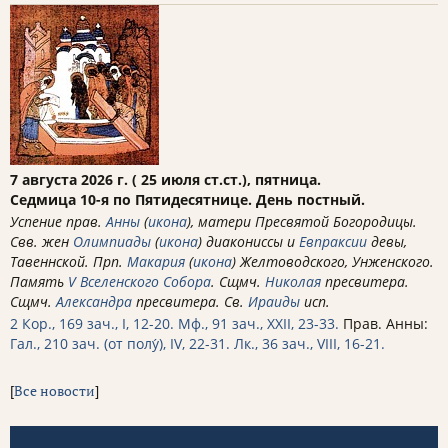
7 августа 2026 г. ( 25 июля ст.ст.), пятница.
Седмица 10-я по Пятидесятнице. День постный.
Успение прав.
Анны
(
икона
), матери Пресвятой Богородицы.
Свв. жен
Олимпиады
(
икона
) диакониссы и
Евпраксии
девы,
Тавеннской. Прп.
Макария
(
икона
) Желтоводского, Унженского.
Память
V Вселенского Собора
. Сщмч.
Николая
пресвитера.
Сщмч.
Александра
пресвитера. Св.
Ираиды
исп.
2 Кор., 169 зач., I, 12-20.
Мф., 91 зач., XXII, 23-33.
Прав. Анны:
Гал., 210 зач. (от полу́), IV, 22-31.
Лк., 36 зач., VIII, 16-21.
[
Все новости
]