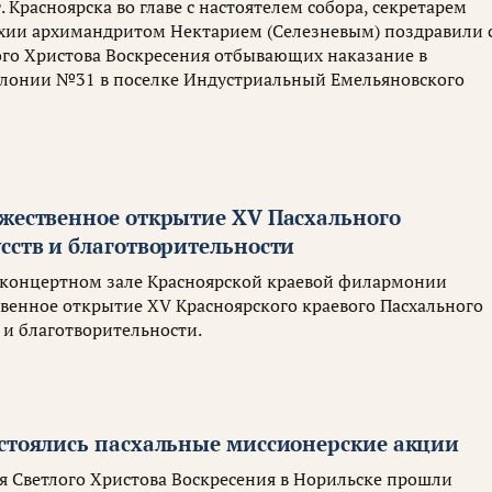
. Красноярска во главе с настоятелем собора, секретарем
хии архимандритом Нектарием (Селезневым) поздравили 
го Христова Воскресения отбывающих наказание в
олонии №31 в поселке Индустриальный Емельяновского
ржественное открытие XV Пасхального
сств и благотворительности
 концертном зале Красноярской краевой филармонии
твенное открытие XV Красноярского краевого Пасхального
 и благотворительности.
остоялись пасхальные миссионерские акции
я Светлого Христова Воскресения в Норильске прошли