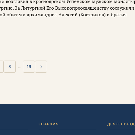
й возглавил в красноярском Успенском мужском монасты
ргию. За Литургией Его Высокопреосвященству сослужили
ой обители архимандрит Алексий (Костриков) и братия
›
3
…
19
Вперёд
Я
ЕПАРХИЯ
ДЕЯТЕЛЬНО