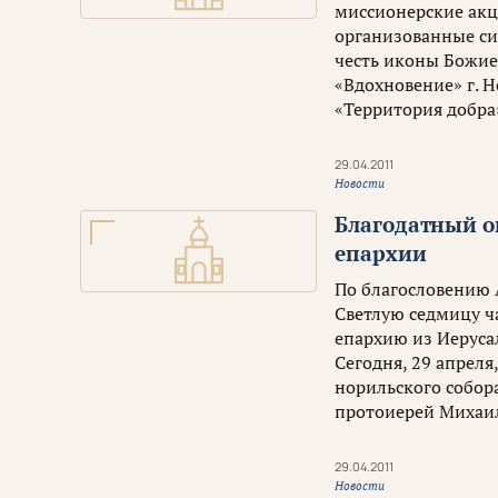
миссионерские ак
организованные си
честь иконы Божие
«Вдохновение» г. 
«Территория добра
29.04.2011
Новости
Благодатный о
епархии
По благословению 
Светлую седмицу ч
епархию из Иеруса
Сегодня, 29 апрел
норильского собор
протоиерей Михаил
29.04.2011
Новости