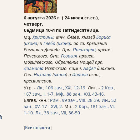
6 августа 2026 г. ( 24 июля ст.ст.),
четверг.
Седмица 10-я по Пятидесятнице.
Мц.
Христины
. Мчч. блгвв. князей
Бориса
(
икона
) и
Глеба
(
икона
), во св. Крещении
Романа и Давида. Прп.
Поликарпа
, архим.
Печерского. Свт.
Георгия
, архиеп.
Могилевского. Обретение мощей прп.
Далмата
Исетского. Сщмч.
Алфея
диакона.
Свв.
Николая
(
икона
) и
Иоанна
испп.,
пресвитеров.
Утр. -
Лк., 106 зач., XXI, 12-19.
Лит. -
2 Кор.,
167 зач., I, 1-7.
Мф., 88 зач., XXI, 43-46.
Блгвв. кнн.:
Рим., 99 зач., VIII, 28-39.
Ин., 52
зач., XV, 17 - XVI, 2.
Мц.:
2 Кор., 181 зач., VI,
1-10.
Лк., 33 зач., VII, 36-50
.
й
[
Все новости
]