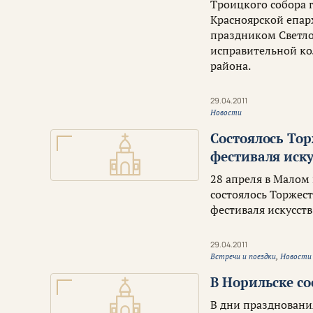
Троицкого собора г
Красноярской епар
праздником Светло
исправительной к
района.
29.04.2011
Новости
Состоялось То
фестиваля иску
28 апреля в Малом
состоялось Торжес
фестиваля искусств
29.04.2011
Встречи и поездки
,
Новости
В Норильске с
В дни праздновани