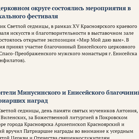
церковном округе состоялись мероприятия в
хального фестиваля
ник Светлой седмицы, в рамках XV Красноярского краевого
аля искусств и благотворительности в выставочном зале
состоялось открытие экспозиции «Мир Мой даю вам». В
я принял участие благочинный Енисейского церковного
 Спасо-Преображенского мужского монастыря г. Енисейска
нфилатов).
тели Минусинского и Енисейского благочини
риарших наград
 Светлой седмицы, день памяти святых мучеников Антония,
 Виленских, за Божественной литургией в Покровском
ре города Красноярска Архиепископ Красноярский и
й вручил Патриаршие награды во внимание к усердным
вятой Церкви и Отечества священнослужителям