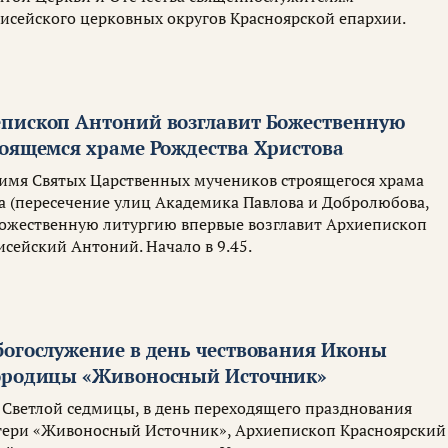
исейского церковных округов Красноярской епархии.
пископ Антоний возглавит Божественную
роящемся храме Рождества Христова
о имя Святых Царственных мучеников строящегося храма
а (пересечение улиц Академика Павлова и Добролюбова,
ожественную литургию впервые возглавит Архиепископ
сейский Антоний. Начало в 9.45.
богослужение в день чествования Иконы
ородицы «Живоносный Источник»
у Светлой седмицы, в день переходящего празднования
ери «Живоносный Источник», Архиепископ Красноярский