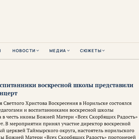
Ы
НОВОСТИ
МЕДИА
СЮЖЕТЫ
оспитанники воскресной школы представили
нцерт
я Светлого Христова Воскресения в Норильске состоялся
едагогами и воспитанниками воскресной школы
а в честь иконы Божией Матери «Всех Скорбящих Радость»
т. В мероприятии принял участие директор воскресной
й церквей Таймырского округа, настоятель норильского
оны Божией Матери «Всех Скорбящих Радость» протоиерей