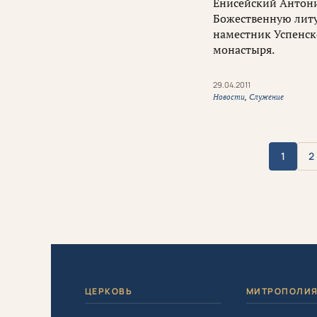
Енисейский Антони
Божественную литу
наместник Успенск
монастыря.
29.04.2011
Новости
,
Служение
1
2
ЦЕРКОВЬ
МИТРОПОЛИ