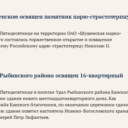
енском освящен памятник царю-страстотерпц
 Пятидесятнице на территории ОАО «Шушенская марка»
о состоялось торжественное открытие и освящение
ему Российскому царю-страстотерпцу Николаю II.
л Рыбинского района освящен 16-квартирный
 Пятидесятнице в поселке Урал Рыбинского района Канско
но здание нового шестнадцатиквартирного дома. Как
ужба Канского благочиния, по окончании церемонии сдач
ию здание освятил настоятель Иоанно-Богословского храм
 иерей Петр Лифантьев.