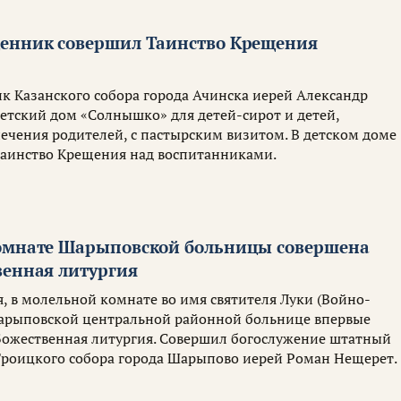
енник совершил Таинство Крещения
 Казанского собора города Ачинска иерей Александр
етский дом «Солнышко» для детей-сирот и детей,
печения родителей, с пастырским визитом. В детском доме
аинство Крещения над воспитанниками.
омнате Шарыповской больницы совершена
венная литургия
я, в молельной комнате во имя святителя Луки (Войно-
арыповской центральной районной больнице впервые
 Божественная литургия. Совершил богослужение штатный
роицкого собора города Шарыпово иерей Роман Нещерет.