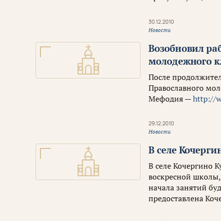
30.12.2010
Новости
Возобновил раб
молодежного к
После продолжител
Православного мол
Мефодия —
http://
29.12.2010
Новости
В селе Кочерги
В селе Кочергино 
воскресной школы,
начала занятий буд
предоставлена Коч