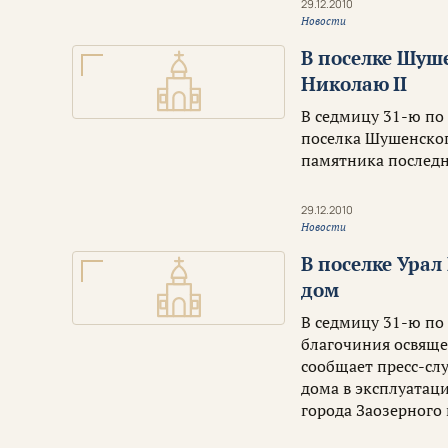
29.12.2010
Новости
В поселке Шуш
Николаю II
В седмицу 31-ю по
поселка Шушенског
памятника последн
29.12.2010
Новости
В поселке Ура
дом
В седмицу 31-ю по
благочиния освяще
сообщает пресс-сл
дома в эксплуатац
города Заозерного