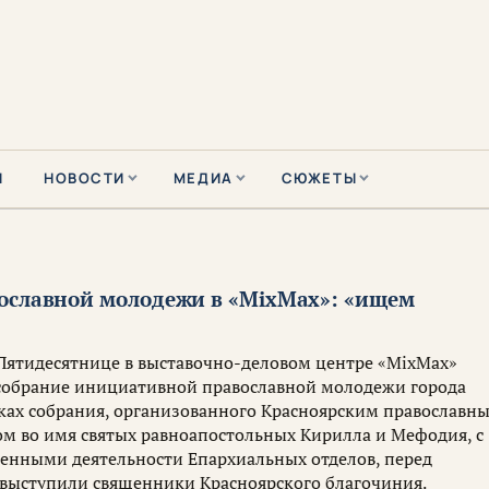
Ы
НОВОСТИ
МЕДИА
СЮЖЕТЫ
ославной молодежи в «MixMax»: «ищем
Пятидесятнице в выставочно-деловом центре «MixMax»
 собрание инициативной православной молодежи города
мках собрания, организованного Красноярским православн
 во имя святых равноапостольных Кирилла и Мефодия, c
енными деятельности Епархиальных отделов, перед
выступили священники Красноярского благочиния.