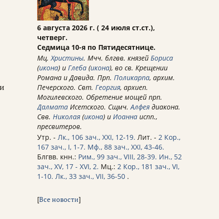
6 августа 2026 г. ( 24 июля ст.ст.),
четверг.
Седмица 10-я по Пятидесятнице.
Мц.
Христины
. Мчч. блгвв. князей
Бориса
(
икона
) и
Глеба
(
икона
), во св. Крещении
Романа и Давида. Прп.
Поликарпа
, архим.
 и
Печерского. Свт.
Георгия
, архиеп.
Могилевского. Обретение мощей прп.
Далмата
Исетского. Сщмч.
Алфея
диакона.
Свв.
Николая
(
икона
) и
Иоанна
испп.,
пресвитеров.
Утр. -
Лк., 106 зач., XXI, 12-19.
Лит. -
2 Кор.,
167 зач., I, 1-7.
Мф., 88 зач., XXI, 43-46.
Блгвв. кнн.:
Рим., 99 зач., VIII, 28-39.
Ин., 52
зач., XV, 17 - XVI, 2.
Мц.:
2 Кор., 181 зач., VI,
1-10.
Лк., 33 зач., VII, 36-50
.
[
Все новости
]