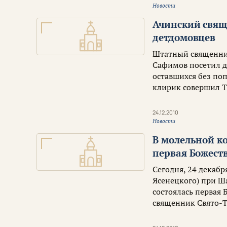
Новости
Ачинский свящ
детдомовцев
Штатный священник
Сафимов посетил д
оставшихся без по
клирик совершил Т
24.12.2010
Новости
В молельной к
первая Божест
Сегодня, 24 декабр
Ясенецкого) при Ш
состоялась первая
священник Свято-Т