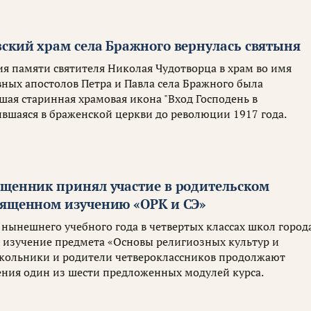
вский храм села Бражного вернулась святыня
ия памяти святителя Николая Чудотворца в храм во имя
вных апостолов Петра и Павла села Бражного была
шая старинная храмовая икона "Вход Господень в
ившаяся в браженской церкви до революции 1917 года.
ященник принял участие в родительском
вященном изучению «ОРК и СЭ»
 нынешнего учебного года в четвертых классах школ город
 изучение предмета «Основы религиозных культур и
Школьники и родители четвероклассников продолжают
ения один из шести предложенных модулей курса.