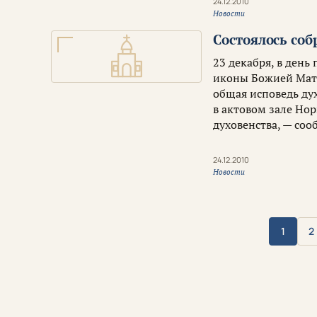
24.12.2010
Новости
Cостоялось со
23 декабря, в день
иконы Божией Мате
общая исповедь ду
в актовом зале Но
духовенства, — соо
24.12.2010
Новости
1
2