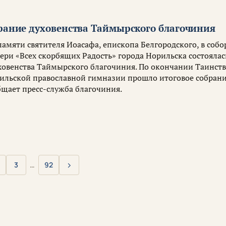
брание духовенства Таймырского благочиния
 памяти святителя Иоасафа, епископа Белгородского, в собо
ри «Всех скорбящих Радость» города Норильска состоялас
ховенства Таймырского благочиния. По окончании Таинств
рильской православной гимназии прошло итоговое собран
бщает пресс-служба благочиния.
›
3
…
92
Вперёд