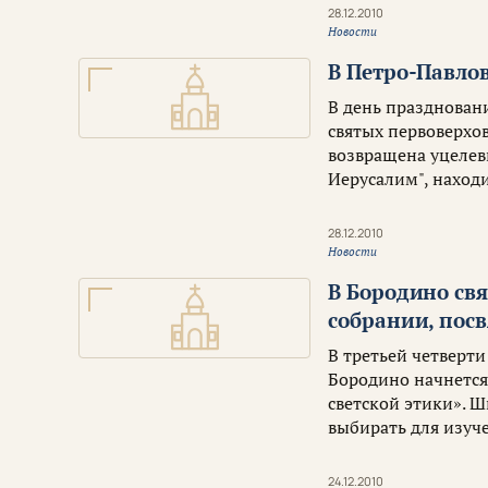
28.12.2010
Новости
В Петро-Павло
В день празднован
святых первоверхо
возвращена уцелев
Иерусалим", наход
28.12.2010
Новости
В Бородино св
собрании, пос
В третьей четверти
Бородино начнется
светской этики». 
выбирать для изуч
24.12.2010