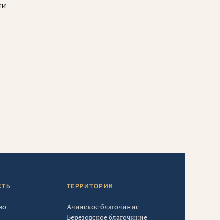
ии
СТЬ
ТЕРРИТОРИИ
во
Ачинское благочиние
Березовское благочиние