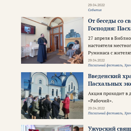
29.04.2022
События
От беседы со с
Господня: Пасх
27 апреля в Библио
настоятеля местно
Руминаса с жителя
29.04.2022
Пасхальный фестиваль
,
Хро
Введенский хр
Пасхальных эк
Акция проходит в д
«Рабочий».
29.04.2022
Пасхальный фестиваль
,
Хро
Ужурский свящ