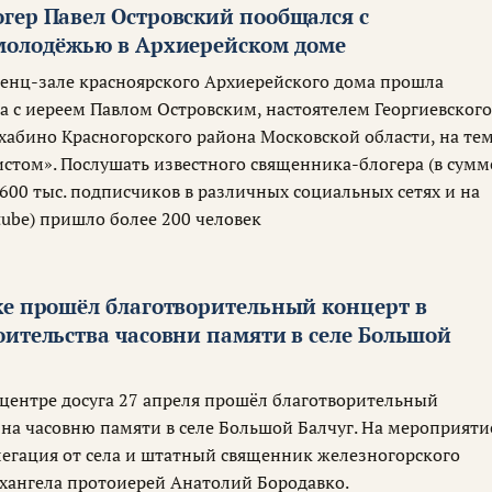
гер Павел Островский пообщался с
молодёжью в Архиерейском доме
ренц-зале красноярского Архиерейского дома прошла
а с иереем Павлом Островским, настоятелем Георгиевског
ахабино Красногорского района Московской области, на те
истом». Послушать известного священника-блогера (в сумм
 600 тыс. подписчиков в различных социальных сетях и на
tube) пришло более 200 человек
ке прошёл благотворительный концерт в
оительства часовни памяти в селе Большой
центре досуга 27 апреля прошёл благотворительный
 на часовню памяти в селе Большой Балчуг. На мероприяти
легация от села и штатный священник железногорского
хангела протоиерей Анатолий Бородавко.