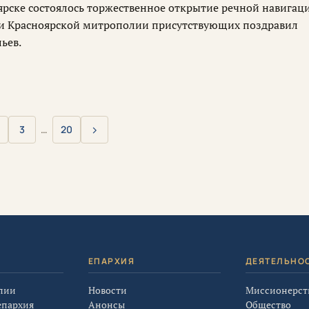
оярске состоялось торжественное открытие речной навигац
ни Красноярской митрополии присутствующих поздравил
ьев.
›
3
…
20
Вперёд
Я
ЕПАРХИЯ
ДЕЯТЕЛЬНО
лии
Новости
Миссионерст
епархия
Анонсы
Общество