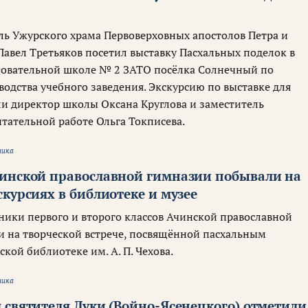
ель Ужурского храма Первоверховных апостолов Петра и
Павел Третьяков посетил выставку Пасхальных поделок в
зовательной школе № 2 ЗАТО посёлка Солнечный по
одства учебного заведения. Экскурсию по выставке для
и директор школы Оксана Круглова и заместитель
итательной работе Ольга Токписева.
ника
инской православной гимназии побывали на
курсиях в библиотеке и музее
еники первого и второго классов Ачинской православной
 на творческой встрече, посвящённой пасхальным
ской библиотеке им. А. П. Чехова.
ника
 святителя Луки (Войно-Ясенецкого) отметили