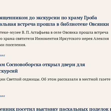
вященником до экскурсии по храму Гроба
альная встреча прошла в библиотеке Овсянки
теке-музее В. П. Астафьева в селе Овсянка прошла встреча
го храма святителя Иннокентия Иркутского иерея Алексия
ми поселения.
ника
ам Сосновоборска открыл двери для
скурсий
ни Светлой седмицы. Об этом рассказали в местной газете
ника
енник посетил выставку пасхальных поделок 