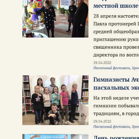
местной школе
28 апреля настоят
Павла протоиерей 
средней общеобра
приглашению руков
священника провел
директора по восп
29.04.2022
Пасхальный фестиваль
,
Хро
Гимназисты Ач
пасхальных экс
На этой неделе уч
гимназии побывали
традициям, в город
29.04.2022
Пасхальный фестиваль
,
Хро
День рождения