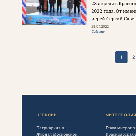
28 апреля в Красн
2022 года. От име
иерей Сергий Савел
29.04.2022
События
1
2
ЦЕРКОВЬ
МИТРОПОЛИ
Патриархия.ru
Глава митропо
Журнал Московской
Красноярская 