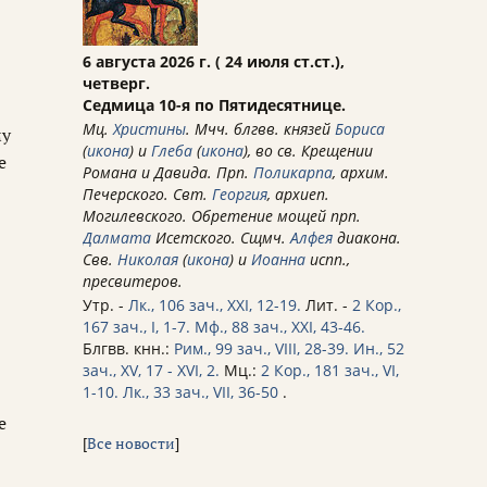
6 августа 2026 г. ( 24 июля ст.ст.),
четверг.
Седмица 10-я по Пятидесятнице.
о
Мц.
Христины
. Мчч. блгвв. князей
Бориса
му
(
икона
) и
Глеба
(
икона
), во св. Крещении
е
Романа и Давида. Прп.
Поликарпа
, архим.
Печерского. Свт.
Георгия
, архиеп.
Могилевского. Обретение мощей прп.
Далмата
Исетского. Сщмч.
Алфея
диакона.
Свв.
Николая
(
икона
) и
Иоанна
испп.,
пресвитеров.
Утр. -
Лк., 106 зач., XXI, 12-19.
Лит. -
2 Кор.,
167 зач., I, 1-7.
Мф., 88 зач., XXI, 43-46.
Блгвв. кнн.:
Рим., 99 зач., VIII, 28-39.
Ин., 52
зач., XV, 17 - XVI, 2.
Мц.:
2 Кор., 181 зач., VI,
1-10.
Лк., 33 зач., VII, 36-50
.
е
[
Все новости
]