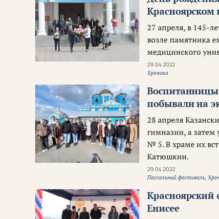
Красноярском 
27 апреля, в 145-л
возле памятника ем
медицинского унив
29.04.2022
Хроника
Воспитанницы
побывали на э
28 апреля Казанск
гимназии, а затем
№ 5. В храме их в
Катюшкин.
29.04.2022
Пасхальный фестиваль
,
Хро
Красноярский 
Енисее