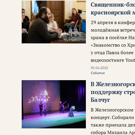
Священник-бло
красноярской 
29 апреля в конфе
молодёжная встреч
храма в посёлке Н
«Знакомство со Хр
у отца Павла более
видеохостинге You
30.04.2022
События
В Железногорс
поддержку стр
Балчуг
В Железногорском 
концерт. Собирали
также приехала де
собора Михаила Ар