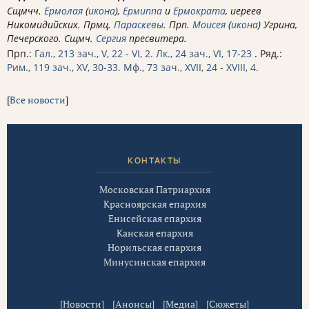
Сщмчч.
Ермолая
(
икона
),
Ермиппа
и
Ермократа
, иереев
Никомидийских. Прмц.
Параскевы
. Прп.
Моисея
(
икона
) Угрина,
Печерского. Сщмч.
Сергия
пресвитера.
Прп.:
Гал., 213 зач., V, 22 - VI, 2.
Лк., 24 зач., VI, 17-23
. Ряд.:
Рим., 119 зач., XV, 30-33.
Мф., 73 зач., XVII, 24 - XVIII, 4.
[
Все новости
]
КОНТАКТЫ
Московская Патриархия
Красноярская епархия
Енисейская епархия
Канская епархия
Норильская епархия
Минусинская епархия
[
Новости
] [
Анонсы
] [
Медиа
] [
Сюжеты
]