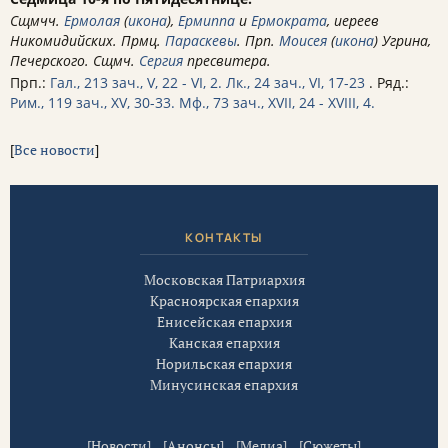
Сщмчч.
Ермолая
(
икона
),
Ермиппа
и
Ермократа
, иереев
Никомидийских. Прмц.
Параскевы
. Прп.
Моисея
(
икона
) Угрина,
Печерского. Сщмч.
Сергия
пресвитера.
Прп.:
Гал., 213 зач., V, 22 - VI, 2.
Лк., 24 зач., VI, 17-23
. Ряд.:
Рим., 119 зач., XV, 30-33.
Мф., 73 зач., XVII, 24 - XVIII, 4.
[
Все новости
]
КОНТАКТЫ
Московская Патриархия
Красноярская епархия
Енисейская епархия
Канская епархия
Норильская епархия
Минусинская епархия
[
Новости
] [
Анонсы
] [
Медиа
] [
Сюжеты
]