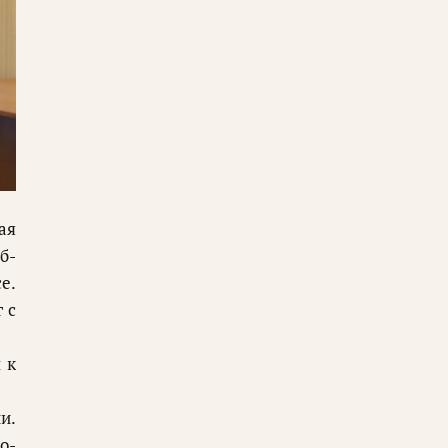
ая
б­
се.
г с
 к
ии.
ко­