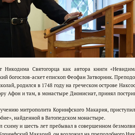
т Никодима Святогорца как автора книги «Невидим
кий богослов-аскет епископ Феофан Затворник. Пре­по­до
о­лай, ро­дил­ся в 1748 го­ду на гре­че­ском ост­ро­ве Нак­со­
ру Афон и там, в мо­на­сты­ре Ди­о­ни­си­ат, при­нял по­стри
чению мит­ро­по­лита Ко­ринф­ского Ма­ка­рия, приступил
­бие», най­ден­ной в Ва­то­пед­ском мо­на­сты­ре.
л схи­му и шесть лет пре­бы­вал в со­вер­шен­ном без­мол­в
о­ринф­ский Ма­ка­рий, он воз­ло­жил на пре­по­доб­но­го Ни­