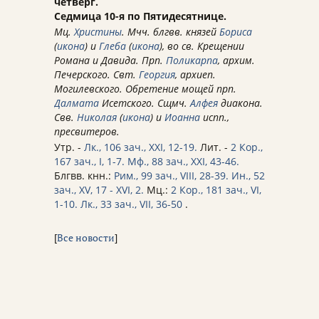
четверг.
Седмица 10-я по Пятидесятнице.
Мц.
Христины
. Мчч. блгвв. князей
Бориса
(
икона
) и
Глеба
(
икона
), во св. Крещении
Романа и Давида. Прп.
Поликарпа
, архим.
Печерского. Свт.
Георгия
, архиеп.
Могилевского. Обретение мощей прп.
Далмата
Исетского. Сщмч.
Алфея
диакона.
Свв.
Николая
(
икона
) и
Иоанна
испп.,
пресвитеров.
Утр. -
Лк., 106 зач., XXI, 12-19.
Лит. -
2 Кор.,
167 зач., I, 1-7.
Мф., 88 зач., XXI, 43-46.
Блгвв. кнн.:
Рим., 99 зач., VIII, 28-39.
Ин., 52
зач., XV, 17 - XVI, 2.
Мц.:
2 Кор., 181 зач., VI,
1-10.
Лк., 33 зач., VII, 36-50
.
[
Все новости
]