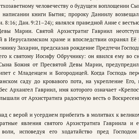
етхозаветному человечеству о будущем воплощении Сы
 написании книги Бытия; пророку Даниилу возвещал
. 8:16; Дан. 9:21–24); являлся праведной Анне с вестью
Девы Марии. Святой Архистратиг Гавриил неотступ
й в Иерусалимском храме и впоследствии охранял Её 
еннику Захарии, предсказав рождение Предтечи Господ
его к святому Иосифу Обручнику: он явился ему во сн
Сына Божия от Пресвятой Девы Марии, предупредил
ипет с Младенцем и Богородицей. Когда Господь пер
нском саду до кровавого пота, на укрепление Его, 
ес Архангел Гавриил, имя которого означает «Крепос
слышали от Архистратига радостную весть о Воскресен
ад с верой и усердием прибегать в молитвах к велико
ратные явления святого Архистратига Гавриила и е
 воли, исповедуя его ходатайство пред Господом