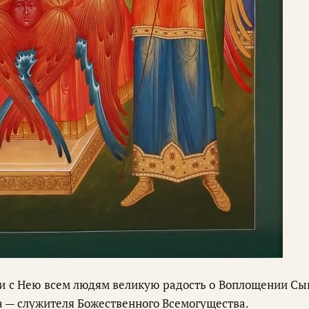
 и с Нею всем людям великую радость о Воплощении Сы
а — служителя Божественного Всемогущества.