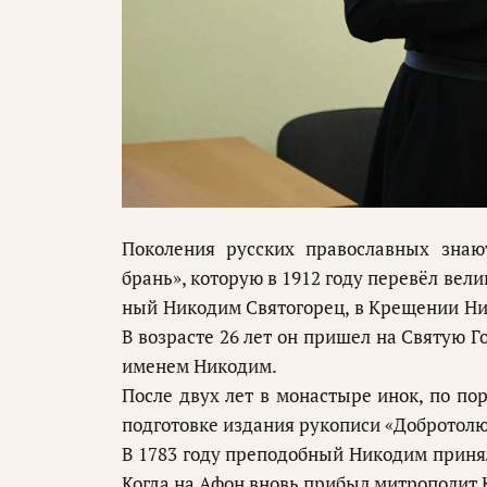
Поколения русских православных знаю
брань», которую в 1912 году перевёл вели
ный Ни­ко­дим Свя­то­го­рец, в Кре­ще­нии Ни­к
В воз­расте 26 лет он при­шел на Свя­тую Го­
име­нем Ни­ко­дим.
После двух лет в монастыре инок, по пору
подготовке из­да­ния ру­ко­пи­си «Доб­ро­то­лю
В 1783 го­ду пре­по­доб­ный Ни­ко­дим при­ня
Ко­гда на Афон вновь при­был мит­ро­по­лит К