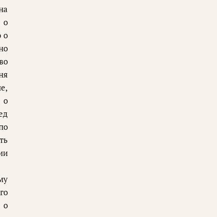
на
 о
 о
но
во
ня
е,
 о
ед
по
ть
ии
му
го
 о