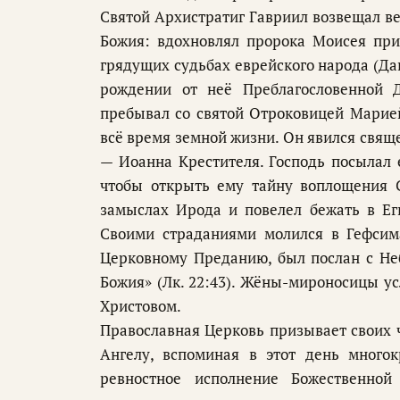
Святой Архистратиг Гавриил возвещал в
Божия: вдохновлял пророка Моисея при
грядущих судьбах еврейского народа (Дан
рождении от неё Преблагословенной 
пребывал со святой Отроковицей Марие
всё время земной жизни. Он явился свящ
— Иоанна Крестителя. Господь посылал 
чтобы открыть ему тайну воплощения 
замыслах Ирода и повелел бежать в Ег
Своими страданиями молился в Гефсима
Церковному Преданию, был послан с Неб
Божия» (Лк. 22:43). Жёны-мироносицы у
Христовом.
Православная Церковь призывает своих ч
Ангелу, вспоминая в этот день многок
ревностное исполнение Божественной