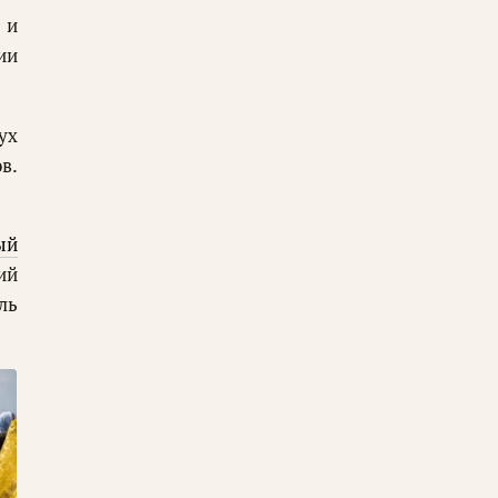
 и
ии
ух
в.
ый
ий
ль