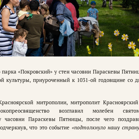
о парка «Покровский» у стен часовни Параскевы Пятни
ой культуры, приуроченный к 1031-ой годовщине со д
Красноярской митрополии, митрополит Красноярский
копреосвященство возглавил молебен свято
у часовни Параскевы Пятницы, после чего поздрав
одчеркнув, что это событие
«подтолкнуло нашу страну