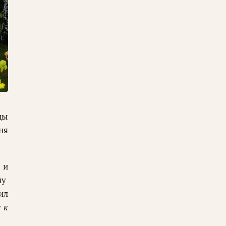
цы
ня
 и
му
ил
 к