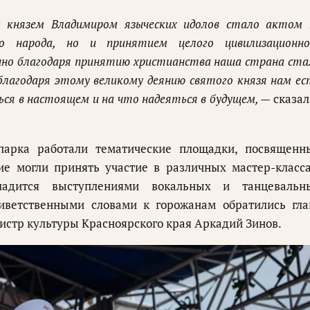
 князем Владимиром языческих идолов стало актом 
го народа, но и принятием целого цивилизационно
енно благодаря принятию христианства наша страна ста
 благодаря этому великому деянию святого князя нам ес
ься в настоящем и на что надеяться в будущем, —
сказал
парка работали тематические площадки, посвященн
ие могли принять участие в различных мастер-класса
ладится выступлениями вокальных и танцевальн
иветственными словами к горожанам обратились гла
истр культуры Красноярского края Аркадий Зинов.