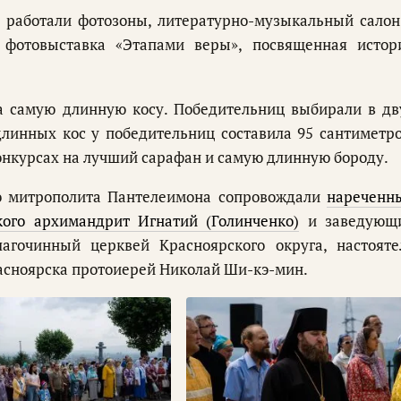
а работали фотозоны, литературно-музыкальный салон
фотовыставка «Этапами веры», посвященная истор
а самую длинную косу. Победительниц выбирали в дв
длинных кос у победительниц составила 95 сантиметро
конкурсах на лучший сарафан и самую длинную бороду.
о митрополита Пантелеимона сопровождали
нареченн
кого архимандрит Игнатий (Голинченко)
и заведующ
агочинный церквей Красноярского округа, настояте
асноярска протоиерей Николай Ши-кэ-мин.