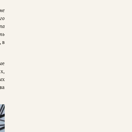
не
го
ла
ть
, в
ые
х,
ых
ва