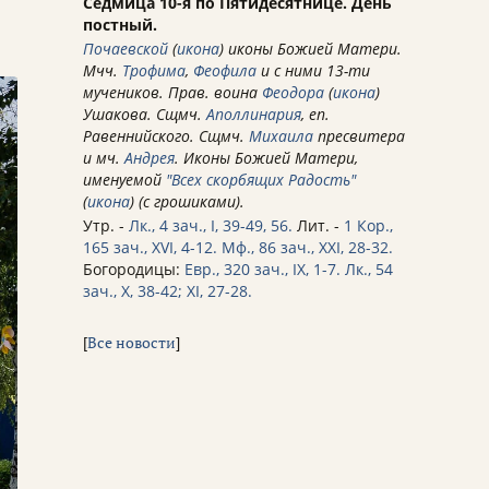
Седмица 10-я по Пятидесятнице. День
постный.
Почаевской
(
икона
) иконы Божией Матери.
Мчч.
Трофима
,
Феофила
и с ними 13-ти
мучеников. Прав. воина
Феодора
(
икона
)
Ушакова. Сщмч.
Аполлинария
, еп.
Равеннийского. Сщмч.
Михаила
пресвитера
и мч.
Андрея
. Иконы Божией Матери,
именуемой
"Всех скорбящих Радость"
(
икона
) (с грошиками).
Утр. -
Лк., 4 зач., I, 39-49, 56.
Лит. -
1 Кор.,
165 зач., XVI, 4-12.
Мф., 86 зач., XXI, 28-32.
Богородицы:
Евр., 320 зач., IX, 1-7.
Лк., 54
зач., X, 38-42; XI, 27-28.
[
Все новости
]