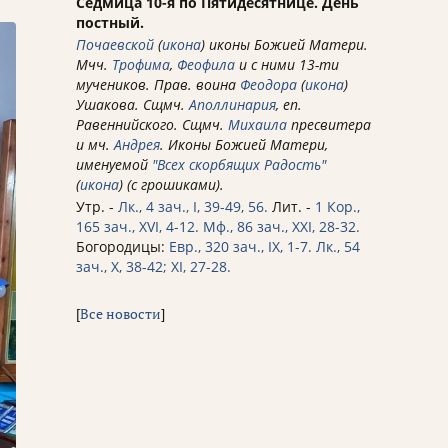
Седмица 10-я по Пятидесятнице. День
постный.
Почаевской
(
икона
) иконы Божией Матери.
Мчч.
Трофима
,
Феофила
и с ними 13-ти
мучеников. Прав. воина
Феодора
(
икона
)
Ушакова. Сщмч.
Аполлинария
, еп.
Равеннийского. Сщмч.
Михаила
пресвитера
и мч.
Андрея
. Иконы Божией Матери,
именуемой
"Всех скорбящих Радость"
(
икона
) (с грошиками).
Утр. -
Лк., 4 зач., I, 39-49, 56.
Лит. -
1 Кор.,
165 зач., XVI, 4-12.
Мф., 86 зач., XXI, 28-32.
Богородицы:
Евр., 320 зач., IX, 1-7.
Лк., 54
зач., X, 38-42; XI, 27-28.
[
Все новости
]