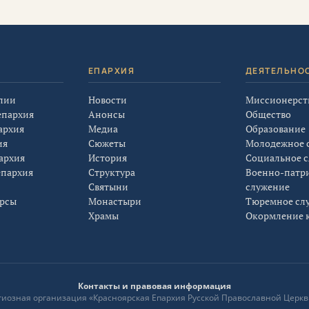
Я
ЕПАРХИЯ
ДЕЯТЕЛЬНО
лии
Новости
Миссионерст
епархия
Анонсы
Общество
архия
Медиа
Образование
ия
Сюжеты
Молодежное 
архия
История
Социальное 
епархия
Структура
Военно-патр
Святыни
служение
урсы
Монастыри
Тюремное сл
Храмы
Окормление к
Контакты и правовая информация
лигиозная организация «Красноярская Епархия Русской Православной Церкв