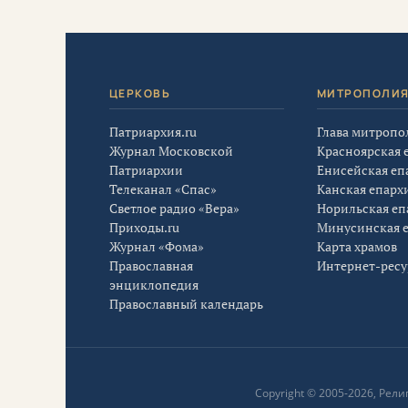
ЦЕРКОВЬ
МИТРОПОЛИ
Патриархия.ru
Глава митропо
Журнал Московской
Красноярская 
Патриархии
Енисейская еп
Телеканал «Спас»
Канская епарх
Светлое радио «Вера»
Норильская еп
Приходы.ru
Минусинская 
Журнал «Фома»
Карта храмов
Православная
Интернет-рес
энциклопедия
Православный календарь
Copyright © 2005-2026, Ре