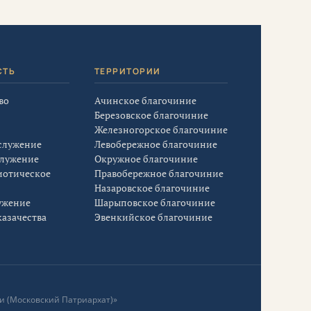
СТЬ
ТЕРРИТОРИИ
во
Ачинское благочиние
Березовское благочиние
Железногорское благочиние
служение
Левобережное благочиние
служение
Окружное благочиние
иотическое
Правобережное благочиние
Назаровское благочиние
ужение
Шарыповское благочиние
азачества
Эвенкийское благочиние
и (Московский Патриархат)»