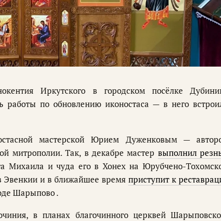
окентия Иркутского в городском посёлке Дубини
 работы по обновлению иконостаса — в него встрои
остасной мастерской Юрием Дуженковым — автор
ой митрополии. Так, в декабре мастер
выполнил резн
га Михаила и чуда его в Хонех на Юрубчено-Тохомск
в Эвенкии и в ближайшее время
приступит к реставрац
оде Шарыпово .
очиния, в планах благочинного церквей Шарыповско