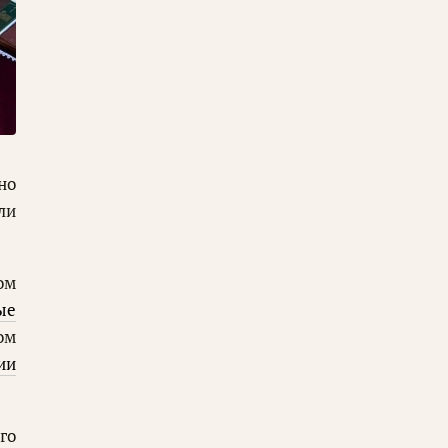
но
ли
ом
ые
ом
ии
го