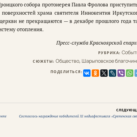
Троицкого собора протоиерея Павла Фролова приступить
 поверхностей храма святителя Иннокентия Иркутског
 церкви не прекращаются — в декабре прошлого года т
истему отопления.
Пресс-служба Красноярской епарх
Событ
РУБРИКА:
Общество
,
Шарыповское благочин
СЮЖЕТЫ:
ПОДЕЛИТЬСЯ:
СЛЕДУЮЩ
енте
Состоялось награждение победителей XI медиафестиваля «Сретенская све