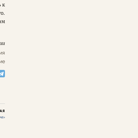
 к
о.
ам
ии
ия
ие
АЯ
ча»