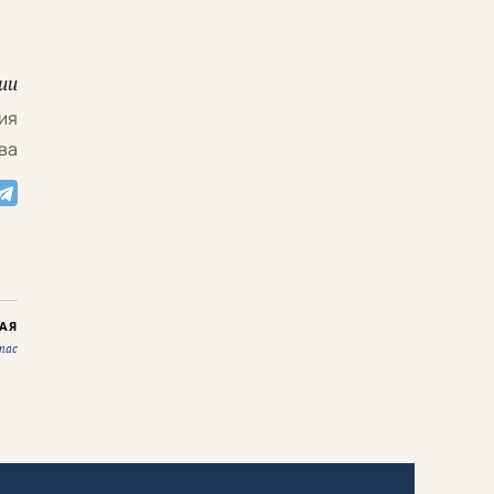
ии
ия
ва
АЯ
тас