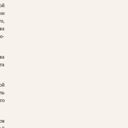
ой
ии
о,
ва
о-
ва
та
ой
ль
го
ов