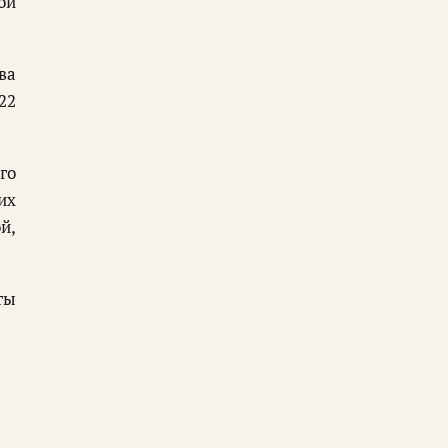
ой
ва
22
го
их
й,
ты