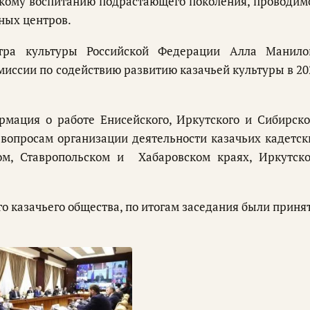
скому воспитанию подрастающего поколения, проводим
ных центров.
стра культуры Российской Федерации Алла Манило
миссии по содействию развитию казачьей культуры в 20
рмация о работе Енисейского, Иркутского и Сибирско
 вопросам организации деятельности казачьих кадетск
ом, Ставропольском и Хабаровском краях, Иркутско
о казачьего общества, по итогам заседания были приня