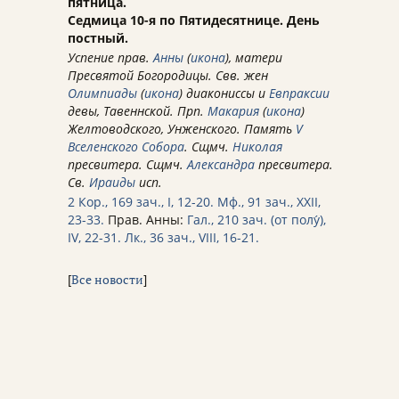
пятница.
Седмица 10-я по Пятидесятнице. День
постный.
Успение прав.
Анны
(
икона
), матери
Пресвятой Богородицы. Свв. жен
Олимпиады
(
икона
) диакониссы и
Евпраксии
девы, Тавеннской. Прп.
Макария
(
икона
)
Желтоводского, Унженского. Память
V
Вселенского Собора
. Сщмч.
Николая
пресвитера. Сщмч.
Александра
пресвитера.
Св.
Ираиды
исп.
2 Кор., 169 зач., I, 12-20.
Мф., 91 зач., XXII,
23-33.
Прав. Анны:
Гал., 210 зач. (от полу́),
IV, 22-31.
Лк., 36 зач., VIII, 16-21.
[
Все новости
]