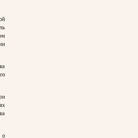
ой
ль
ом
ии
ва
го
ри
ях
ва
 о