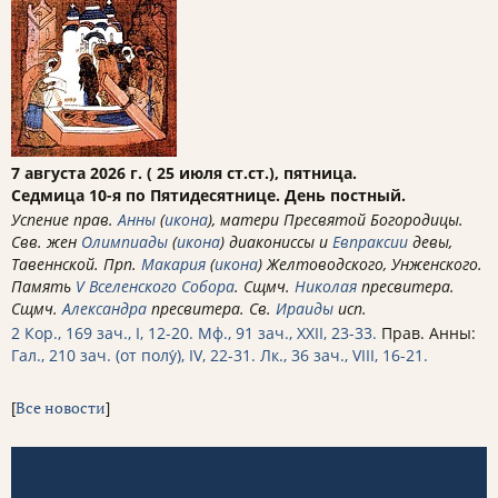
7 августа 2026 г. ( 25 июля ст.ст.), пятница.
Седмица 10-я по Пятидесятнице. День постный.
Успение прав.
Анны
(
икона
), матери Пресвятой Богородицы.
Свв. жен
Олимпиады
(
икона
) диакониссы и
Евпраксии
девы,
Тавеннской. Прп.
Макария
(
икона
) Желтоводского, Унженского.
Память
V Вселенского Собора
. Сщмч.
Николая
пресвитера.
Сщмч.
Александра
пресвитера. Св.
Ираиды
исп.
2 Кор., 169 зач., I, 12-20.
Мф., 91 зач., XXII, 23-33.
Прав. Анны:
Гал., 210 зач. (от полу́), IV, 22-31.
Лк., 36 зач., VIII, 16-21.
[
Все новости
]