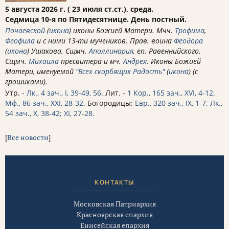
5 августа 2026 г. ( 23 июля ст.ст.), среда.
Седмица 10-я по Пятидесятнице. День постный.
Почаевской
(
икона
) иконы Божией Матери. Мчч.
Трофима
,
Феофила
и с ними 13-ти мучеников. Прав. воина
Феодора
(
икона
) Ушакова. Сщмч.
Аполлинария
, еп. Равеннийского.
Сщмч.
Михаила
пресвитера и мч.
Андрея
. Иконы Божией
Матери, именуемой
"Всех скорбящих Радость"
(
икона
) (с
грошиками).
Утр. -
Лк., 4 зач., I, 39-49, 56.
Лит. -
1 Кор., 165 зач., XVI, 4-12.
Мф., 86 зач., XXI, 28-32.
Богородицы:
Евр., 320 зач., IX, 1-7.
Лк.,
54 зач., X, 38-42; XI, 27-28.
[
Все новости
]
КОНТАКТЫ
Московская Патриархия
Красноярская епархия
Енисейская епархия