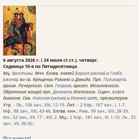
6 августа 2026 г. ( 24 июля ст.ст.), четверг.
Седмица 10-я по Пятидесятнице.
Мц.
Христины
. Мчч. блгвв. князей
Бориса
(
икона
) и
Глеба
(
икона
), во св. Крещении Романа и Давида. Прп.
Поликарпа
,
архим. Печерского. Свт.
Георгия
, архиеп. Могилевского.
Обретение мощей прп.
Далмата
Исетского. Сщмч.
Алфея
диакона. Свв.
Николая
(
икона
) и
Иоанна
испп., пресвитеров.
Утр. -
Лк., 106 зач., XXI, 12-19.
Лит. -
2 Кор., 167 зач., I, 1-7.
Мф., 88 зач., XXI, 43-46.
Блгвв. кнн.:
Рим., 99 зач., VIII, 28-39.
Ин., 52 зач., XV, 17 - XVI, 2.
Мц.:
2 Кор., 181 зач., VI, 1-10.
Лк., 33
зач., VII, 36-50
.
[
Все новости
]