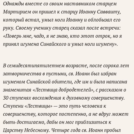
Однажды вместе со своим наставником старцем
Мартирием он пришел к старцу Иоанну Савваиту,
который встал, умыл ноги Иоанну и облобызал его
руку. Своему ученику старец сказал после встречи:
«Поверь мне, чадо, я не знаю, кто этот отрок, но я
принял игумена Синайского и умыл ноги игумену».
В семидесятипятилетнем возрасте, после сорока лет
затворничества в пустыни, св. Иоанн был избран
игуменом Синайской обители, где им и была написана
знаменитая «Лествица добродетелей», с рассказом о
30 ступенях восхождения к духовному совершенству.
Ступени «Лествицы» — это путь человека к
совершенству, которое постепенно, а не вдруг может
быть достигаемо, дабы он мог приблизиться к
Царству Небесному. Четыре года св. Иоанн пробыл