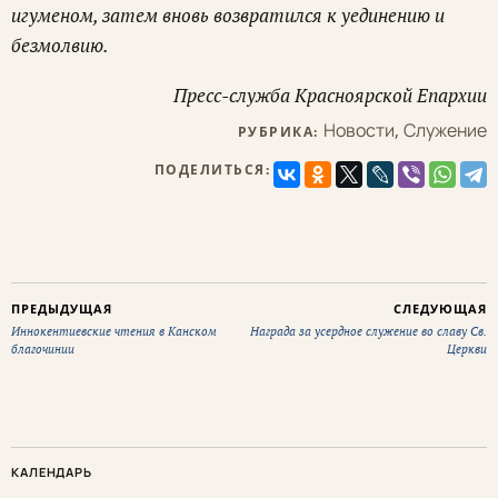
игуменом, затем вновь возвратился к уединению и
безмолвию.
Пресс-служба Красноярской Епархии
Новости
,
Служение
РУБРИКА:
ПОДЕЛИТЬСЯ:
ПРЕДЫДУЩАЯ
СЛЕДУЮЩАЯ
Иннокентиевские чтения в Канском
Награда за усердное служение во славу Св.
благочинии
Церкви
КАЛЕНДАРЬ