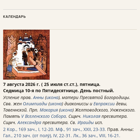
КАЛЕНДАРЬ
7 августа 2026 г. ( 25 июля ст.ст.), пятница.
Седмица 10-я по Пятидесятнице. День постный.
Успение прав.
Анны
(
икона
), матери Пресвятой Богородицы.
Свв. жен
Олимпиады
(
икона
) диакониссы и
Евпраксии
девы,
Тавеннской. Прп.
Макария
(
икона
) Желтоводского, Унженского.
Память
V Вселенского Собора
. Сщмч.
Николая
пресвитера.
Сщмч.
Александра
пресвитера. Св.
Ираиды
исп.
2 Кор., 169 зач., I, 12-20.
Мф., 91 зач., XXII, 23-33.
Прав. Анны:
Гал., 210 зач. (от полу́), IV, 22-31.
Лк., 36 зач., VIII, 16-21.