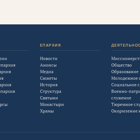
Я
ЕПАРХИЯ
ДЕЯТЕЛЬНО
лии
Новости
Миссионерст
епархия
Анонсы
Общество
архия
Медиа
Образование
ия
Сюжеты
Молодежное 
архия
История
Социальное 
епархия
Структура
Военно-патр
Святыни
служение
урсы
Монастыри
Тюремное сл
Храмы
Окормление к