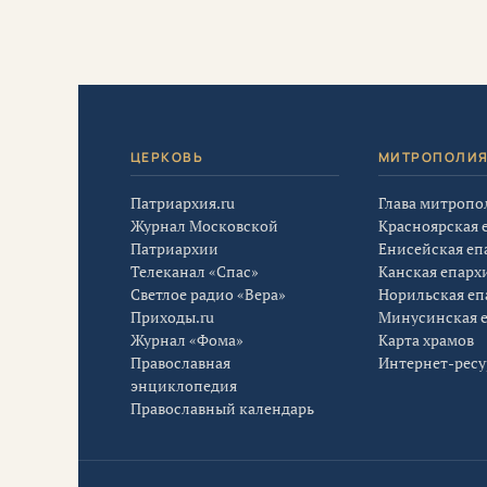
ЦЕРКОВЬ
МИТРОПОЛИ
Патриархия.ru
Глава митропо
Журнал Московской
Красноярская 
Патриархии
Енисейская еп
Телеканал «Спас»
Канская епарх
Светлое радио «Вера»
Норильская еп
Приходы.ru
Минусинская 
Журнал «Фома»
Карта храмов
Православная
Интернет-рес
энциклопедия
Православный календарь