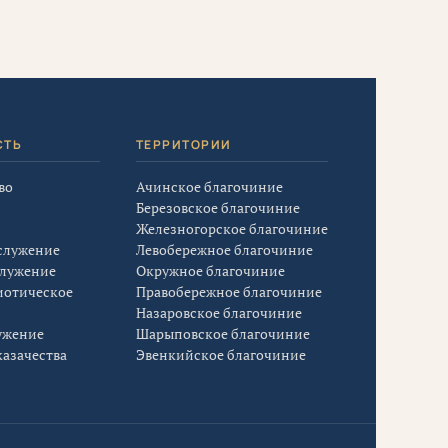
СТЬ
ТЕРРИТОРИИ
во
Ачинское благочиние
Березовское благочиние
Железногорское благочиние
служение
Левобережное благочиние
служение
Окружное благочиние
иотическое
Правобережное благочиние
Назаровское благочиние
ужение
Шарыповское благочиние
азачества
Эвенкийское благочиние