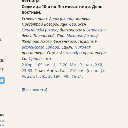
пятница.
Седмица 10-я по Пятидесятнице. День
постный.
Успение прав.
Анны
(
икона
), матери
Пресвятой Богородицы. Свв. жен
Олимпиады
(
икона
) диакониссы и
Евпраксии
девы, Тавеннской. Прп.
Макария
(
икона
)
.
Желтоводского, Унженского. Память
V
Вселенского Собора
. Сщмч.
Николая
пресвитера. Сщмч.
Александра
пресвитера.
Св.
Ираиды
исп.
ии
2 Кор., 169 зач., I, 12-20.
Мф., 91 зач., XXII,
ти
23-33.
Прав. Анны:
Гал., 210 зач. (от полу́),
IV, 22-31.
Лк., 36 зач., VIII, 16-21.
[
Все новости
]
АЯ
ких
кве