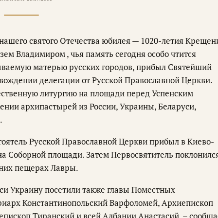
 нашего святого Отечества юбилея — 1020-летия Крещен
ем Владимиром , чья память сегодня особо чтится
ываемую матерью русских городов, прибыл Святейший
овождении делегации от Русской Православной Церкви.
ественную литургию на площади перед Успенским
ении архипастырей из России, Украины, Беларуси,
.
стоятель Русской Православной Церкви прибыл в Киево-
на Соборной площади. Затем Первосвятитель поклонилс
них пещерах Лавры.
уси Украину посетили также главы Поместных
риарх Константинопольский Варфоломей, Архиепископ
пископ Тиранский и всей Албании Анастасий, – сообща