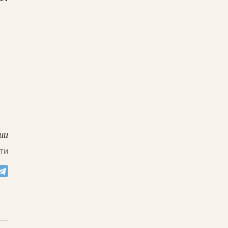
ии
ти