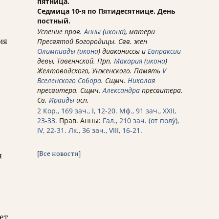
пятница.
Седмица 10-я по Пятидесятнице. День
постный.
Успение прав.
Анны
(
икона
), матери
ия
Пресвятой Богородицы. Свв. жен
Олимпиады
(
икона
) диакониссы и
Евпраксии
девы, Тавеннской. Прп.
Макария
(
икона
)
Желтоводского, Унженского. Память
V
Вселенского Собора
. Сщмч.
Николая
пресвитера. Сщмч.
Александра
пресвитера.
Св.
Ираиды
исп.
2 Кор., 169 зач., I, 12-20.
Мф., 91 зач., XXII,
23-33.
Прав. Анны:
Гал., 210 зач. (от полу́),
IV, 22-31.
Лк., 36 зач., VIII, 16-21.
[
Все новости
]
я
ет