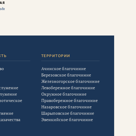
АЯ
ода
СТЬ
ТЕРРИТОРИИ
во
Ачинское благочиние
Березовское благочиние
Железногорское благочиние
служение
Левобережное благочиние
служение
Окружное благочиние
иотическое
Правобережное благочиние
Назаровское благочиние
ужение
Шарыповское благочиние
азачества
Эвенкийское благочиние