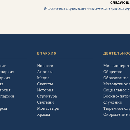
СЛЕДУЮЩ
Благословение шарыповским молодоженам в праздник гор
Я
ЕПАРХИЯ
ДЕЯТЕЛЬНО
лии
Новости
Миссионерст
епархия
Анонсы
Общество
архия
Медиа
Образование
ия
Сюжеты
Молодежное 
архия
История
Социальное 
епархия
Структура
Военно-патр
Святыни
служение
урсы
Монастыри
Тюремное сл
Храмы
Окормление к