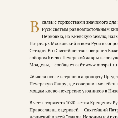
В
связи с торжествами значимого для
Руси святым равноапостольным княз
Церковью, на Киевскую землю, наз
Патриарх Московский и всея Руси в сопр
Сегодня Его Святейшество совершил Бож
собором Киево-Печерской лавры в сослуж
Молдовы, – сообщает сайт www.mospat.ru 
26 июля после встречи в аэропорту Пред
Печерскую Лавру, где совершил молебен 
мощам киево-печерских угодников в Ниж
В честь торжеств 1020-летия Крещения Р
Православных церквей — Святейший Пат
Афинский и всей Эллады Иероним и Архие