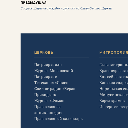
ПРЕДЫДУЩАЯ
В городе Шарыпово усердно трудятся во Славу Святой Церкви
ЦЕРКОВЬ
МИТРОПОЛИ
Патриархия.ru
Глава митропо
Журнал Московской
Красноярская 
Патриархии
Енисейская еп
Телеканал «Спас»
Канская епарх
Светлое радио «Вера»
Норильская еп
Приходы.ru
Минусинская 
Журнал «Фома»
Карта храмов
Православная
Интернет-рес
энциклопедия
Православный календарь