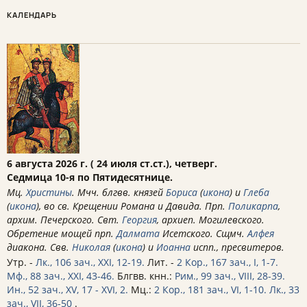
КАЛЕНДАРЬ
6 августа 2026 г. ( 24 июля ст.ст.), четверг.
Седмица 10-я по Пятидесятнице.
Мц.
Христины
. Мчч. блгвв. князей
Бориса
(
икона
) и
Глеба
(
икона
), во св. Крещении Романа и Давида. Прп.
Поликарпа
,
архим. Печерского. Свт.
Георгия
, архиеп. Могилевского.
Обретение мощей прп.
Далмата
Исетского. Сщмч.
Алфея
диакона. Свв.
Николая
(
икона
) и
Иоанна
испп., пресвитеров.
Утр. -
Лк., 106 зач., XXI, 12-19.
Лит. -
2 Кор., 167 зач., I, 1-7.
Мф., 88 зач., XXI, 43-46.
Блгвв. кнн.:
Рим., 99 зач., VIII, 28-39.
Ин., 52 зач., XV, 17 - XVI, 2.
Мц.:
2 Кор., 181 зач., VI, 1-10.
Лк., 33
зач., VII, 36-50
.