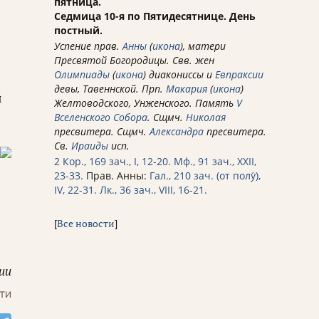
пятница.
Седмица 10-я по Пятидесятнице. День
постный.
Успение прав.
Анны
(
икона
), матери
Пресвятой Богородицы. Свв. жен
Олимпиады
(
икона
) диакониссы и
Евпраксии
девы, Тавеннской. Прп.
Макария
(
икона
)
й
Желтоводского, Унженского. Память
V
Вселенского Собора
. Сщмч.
Николая
пресвитера. Сщмч.
Александра
пресвитера.
Св.
Ираиды
исп.
2 Кор., 169 зач., I, 12-20.
Мф., 91 зач., XXII,
23-33.
Прав. Анны:
Гал., 210 зач. (от полу́),
IV, 22-31.
Лк., 36 зач., VIII, 16-21.
[
Все новости
]
ии
ти