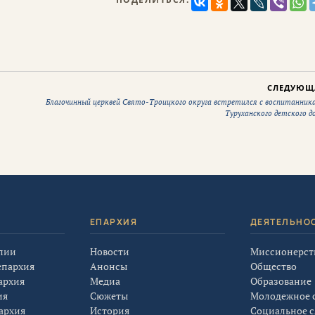
СЛЕДУЮЩ
Благочинный церквей Свято-Троицкого округа встретился с воспитанник
Туруханского детского д
Я
ЕПАРХИЯ
ДЕЯТЕЛЬНО
лии
Новости
Миссионерст
епархия
Анонсы
Общество
архия
Медиа
Образование
ия
Сюжеты
Молодежное 
архия
История
Социальное 