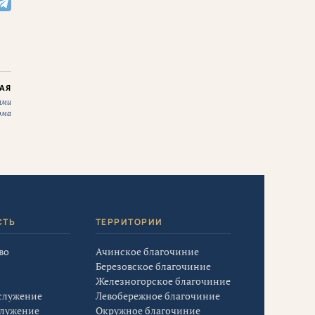
АЯ
ами
ома
СТЬ
ТЕРРИТОРИИ
во
Ачинское благочиние
Березовское благочиние
Железногорское благочиние
служение
Левобережное благочиние
служение
Окружное благочиние