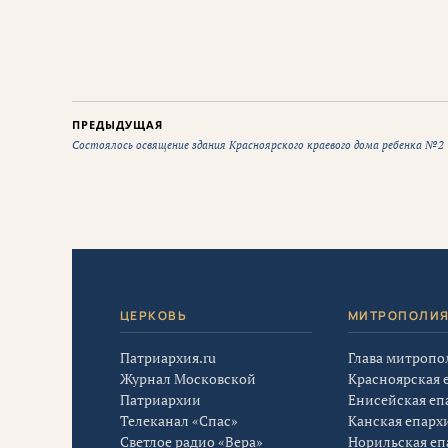
ПРЕДЫДУЩАЯ
Состоялось освящение здания Красноярского краевого дома ребенка №2
ЦЕРКОВЬ
МИТРОПОЛИ
Патриархия.ru
Глава митропо
Журнал Московской
Красноярская 
Патриархии
Енисейская еп
Телеканал «Спас»
Канская епарх
Светлое радио «Вера»
Норильская еп