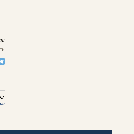
ии
ти
АЯ
ель