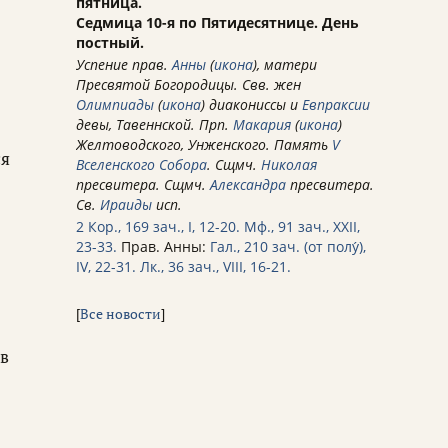
пятница.
Седмица 10-я по Пятидесятнице. День
постный.
Успение прав.
Анны
(
икона
), матери
Пресвятой Богородицы. Свв. жен
Олимпиады
(
икона
) диакониссы и
Евпраксии
девы, Тавеннской. Прп.
Макария
(
икона
)
Желтоводского, Унженского. Память
V
ся
Вселенского Собора
. Сщмч.
Николая
пресвитера. Сщмч.
Александра
пресвитера.
Св.
Ираиды
исп.
2 Кор., 169 зач., I, 12-20.
Мф., 91 зач., XXII,
23-33.
Прав. Анны:
Гал., 210 зач. (от полу́),
IV, 22-31.
Лк., 36 зач., VIII, 16-21.
[
Все новости
]
 в