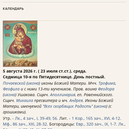
КАЛЕНДАРЬ
5 августа 2026 г. ( 23 июля ст.ст.), среда.
Седмица 10-я по Пятидесятнице. День постный.
Почаевской
(
икона
) иконы Божией Матери. Мчч.
Трофима
,
Феофила
и с ними 13-ти мучеников. Прав. воина
Феодора
(
икона
) Ушакова. Сщмч.
Аполлинария
, еп. Равеннийского.
Сщмч.
Михаила
пресвитера и мч.
Андрея
. Иконы Божией
Матери, именуемой
"Всех скорбящих Радость"
(
икона
) (с
грошиками).
Утр. -
Лк., 4 зач., I, 39-49, 56.
Лит. -
1 Кор., 165 зач., XVI, 4-12.
Мф., 86 зач., XXI, 28-32.
Богородицы:
Евр., 320 зач., IX, 1-7.
Лк.,