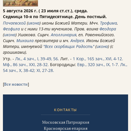
5 августа 2026 г. ( 23 июля ст.ст.), среда.
Седмица 10-я по Пятидесятнице. День постный.
Почаевской
(
икона
) иконы Божией Матери. Мчч.
Трофима
,
Феофила
и с ними 13-ти мучеников. Прав. воина
Феодора
(
икона
) Ушакова. Сщмч.
Аполлинария
, еп. Равеннийского.
Сщмч.
Михаила
пресвитера и мч.
Андрея
. Иконы Божией
Матери, именуемой
"Всех скорбящих Радость"
(
икона
) (с
грошиками).
Утр. -
Лк., 4 зач., I, 39-49, 56.
Лит. -
1 Кор., 165 зач., XVI, 4-12.
Мф., 86 зач., XXI, 28-32.
Богородицы:
Евр., 320 зач., IX, 1-7.
Лк.,
54 зач., X, 38-42; XI, 27-28.
[
Все новости
]
КОНТАКТЫ
Московская Патриархия
Красноярская епархия