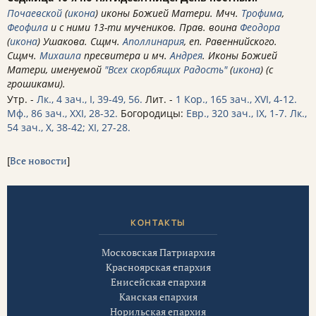
Почаевской
(
икона
) иконы Божией Матери. Мчч.
Трофима
,
Феофила
и с ними 13-ти мучеников. Прав. воина
Феодора
(
икона
) Ушакова. Сщмч.
Аполлинария
, еп. Равеннийского.
Сщмч.
Михаила
пресвитера и мч.
Андрея
. Иконы Божией
Матери, именуемой
"Всех скорбящих Радость"
(
икона
) (с
грошиками).
Утр. -
Лк., 4 зач., I, 39-49, 56.
Лит. -
1 Кор., 165 зач., XVI, 4-12.
Мф., 86 зач., XXI, 28-32.
Богородицы:
Евр., 320 зач., IX, 1-7.
Лк.,
54 зач., X, 38-42; XI, 27-28.
[
Все новости
]
КОНТАКТЫ
Московская Патриархия
Красноярская епархия
Енисейская епархия
Канская епархия
Норильская епархия