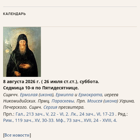
КАЛЕНДАРЬ
8 августа 2026 г. ( 26 июля ст.ст.), суббота.
Седмица 10-я по Пятидесятнице.
Сщмчч.
Ермолая
(
икона
),
Ермиппа
и
Ермократа
, иереев
Никомидийских. Прмц.
Параскевы
. Прп.
Моисея
(
икона
) Угрина,
Печерского. Сщмч.
Сергия
пресвитера.
Прп.:
Гал., 213 зач., V, 22 - VI, 2.
Лк., 24 зач., VI, 17-23
. Ряд.:
Рим., 119 зач., XV, 30-33.
Мф., 73 зач., XVII, 24 - XVIII, 4.
[
Все новости
]