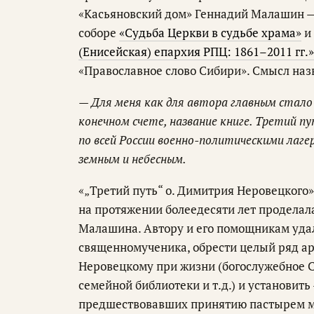
«Касьяновский дом» Геннадий Малашин —
соборе
«Судьба Церкви в судьбе храма»
и
(Енисейская) епархия РПЦ: 1861–2011 гг.»
«Православное слово Сибири». Смысл наз
— Для меня как для автора главным стало
конечном счете, название книге. Третий 
по всей России военно-политическими лаге
земным и небесным.
«„Третий путь“ о. Димитрия Неровецкого
на протяжении болеедесяти лет проделал
Малашина. Автору и его помощникам удал
священномученика, обрести целый ряд 
Неровецкому при жизни (богослужебное С
семейной библиотеки и т.д.) и установить
предшествовавших принятию пастырем му