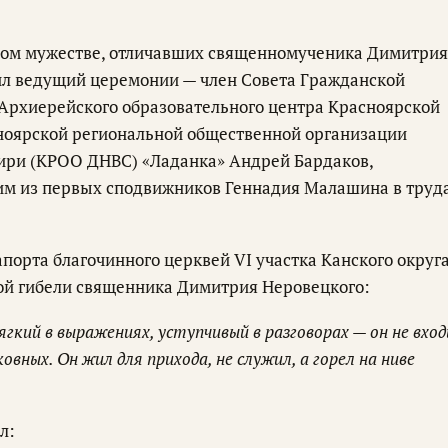
вом мужестве, отличавших священномученика Димитрия
ил ведущий церемонии — член Совета Гражданской
 Архиерейского образовательного центра Красноярской
ноярской региональной общественной организации
ири (КРОО ДНВС) «Ладанка» Андрей Бардаков,
ним из первых сподвижников Геннадия Малашина в труд
порта благочинного церквей VI участка Канского округ
ой гибели священника Димитрия Неровецкого:
гкий в выражениях, уступчивый в разговорах — он не вход
ковных. Он жил для прихода, не служил, а горел на ниве
л: