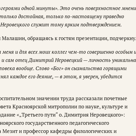
героями одной минуты». Это очень поверхностное мнени
 только достойная, только по-настоящему праведно
 Неровецкого служит тому ярким подтверждением.
й Малашин, обращаясь к гостям презентации, подчеркну
меня и для всех моих коллег чем-то совершенно особым 
ь и сам отец Димитрий Неровецкий — личность уникальна
ловека вообще. Слово «Бог» он сызмальства горящими
лнял каждое его деяние, — в этом, я уверен, убедится
оспитательном значении труда рассказали почетные
вета Красноярской митрополии по науке, культуре и
дание «„Третьего пути“ о. Димитрия Неровецкого»:
ноярского государственного педагогического
а Мезит и профессор кафедры филологических и