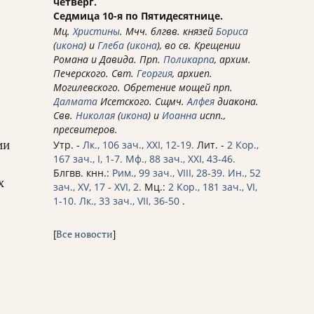
четверг.
Седмица 10-я по Пятидесятнице.
Мц.
Христины
. Мчч. блгвв. князей
Бориса
(
икона
) и
Глеба
(
икона
), во св. Крещении
Романа и Давида. Прп.
Поликарпа
, архим.
Печерского. Свт.
Георгия
, архиеп.
Могилевского. Обретение мощей прп.
Далмата
Исетского. Сщмч.
Алфея
диакона.
Свв.
Николая
(
икона
) и
Иоанна
испп.,
пресвитеров.
ии
Утр. -
Лк., 106 зач., XXI, 12-19.
Лит. -
2 Кор.,
167 зач., I, 1-7.
Мф., 88 зач., XXI, 43-46.
Блгвв. кнн.:
Рим., 99 зач., VIII, 28-39.
Ин., 52
х
зач., XV, 17 - XVI, 2.
Мц.:
2 Кор., 181 зач., VI,
1-10.
Лк., 33 зач., VII, 36-50
.
[
Все новости
]