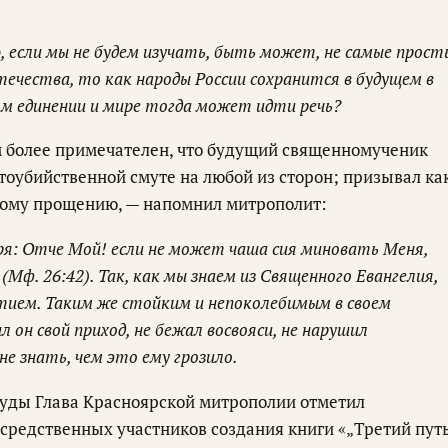
, если мы не будем изучать, быть может, не самые прост
ечества, то как народы России сохранится в будущем в
ом единении и мире тогда может идти речь?
 более примечателен, что будущий священномученик
атоубийственной смуте на любой из сторон; призывал ка
мному прощению, — напомнил митрополит:
воря: Отче Мой! если не может чаша сия миновать Меня,
(Мф. 26:42). Так, как мы знаем из Священного Евангелия,
тием. Таким же стойким и непоколебимым в своем
 он свой приход, не бежал восвояси, не нарушил
не знать, чем это ему грозило.
руды Глава Красноярской митрополии отметил
редственных участников создания книги «„Третий пут