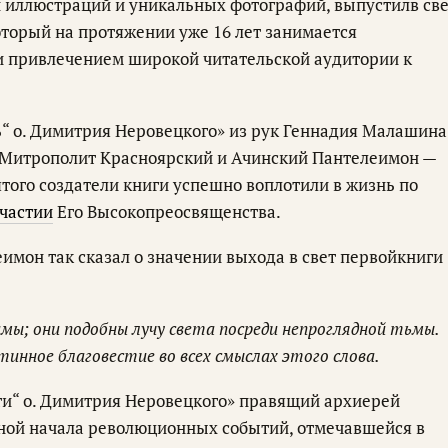
 иллюстраций и уникальных фотографий, выпустилв св
оторый на протяжении уже 16 лет занимается
и привлечением широкой читательской аудитории к
“ о. Димитрия Неровецкого» из рук Геннадия Малашина
 Митрополит Красноярский и Ачинский Пантелеимон —
того создатели книги успешно воплотили в жизнь по
частии
Его Высокопреосвященства.
имон так сказал о значении выхода в свет первойкниги
мы; они подобны лучу света посреди непроглядной тьмы.
тинное благовестие во всех смыслах этого слова.
ти“ о. Димитрия Неровецкого» правящий архиерей
иной начала революционных событий, отмечавшейся в