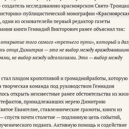
 создатель исследованияо красноярском Свято-Троицк
 историко-публицистической монографии
«Красноярска
, один из основателейи первый редактор газеты
вания книги Геннадий Викторович ранее объяснил так:
 открытие того самого «третьего пути», который и дал,
путь отца Димитрия — это не выбор между враждовавшим
рями, не выбор между идеологиями. Это — выбор между
» стал плодом кропотливой и громаднойработы, которую
а творческая команда под руководством Геннадия
ось открыть неизвестные ранее обстоятельства из жиз
артефактов, принадлежавших иерею Димитрию
вятое Евангелие, ставленнические грамоты, книги из
 — спустя почти столетие — подлинную цепь событий,
ченического подвига. Активную помощь и содействие