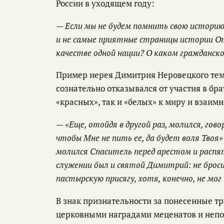
России в уходящем году:
— Если мы не будем помнить свою историю
и не самые приятные страницы истории От
качестве одной нации? О каком гражданск
Пример иерея Димитрия Неровецкого тем
сознательно отказывался от участия в бр
«красных», так и «белых» к миру и взаи
— «Еще, отойдя в другой раз, молился, го
чтобы Мне не пить ее, да будет воля Твоя» 
молился Спаситель перед арестом и распя
служении был и святой Димитрий: не бросил
пастырскую присягу, хотя, конечно, не мог 
В знак признательности за понесенные т
церковными наградами меценатов и непос