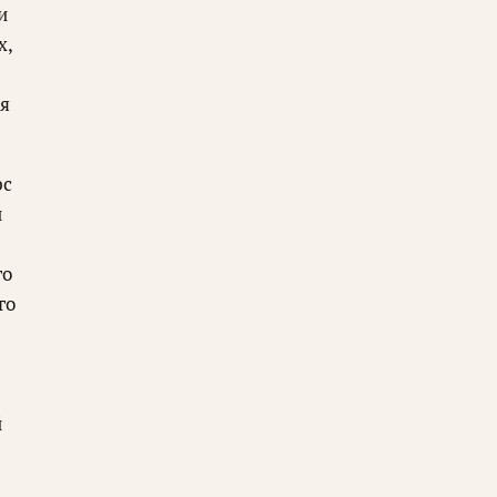
и
х,
ья
рс
и
го
го
й