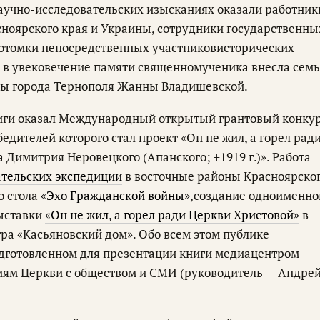
аучно-исследовательских изысканиях оказали работник
ноярского края и Украины, сотрудники государственны
отомки непосредственных участниковисторических
и в увековечение памяти священномученика внесла сем
цы города Тернополя Жанны Владишевской.
ниги оказал Международный открытый грантовый конку
едителей которого стал проект «Он не жил, а горел рад
Димитрия Неровецкого (Апанского; +1919 г.)». Работа
ательских экспедиции
в восточные районы Красноярско
о стола
«Эхо Гражданской войны»
,создание одноименно
ыставки
«Он не жил, а горел ради Церкви Христовой»
в
ра «Касьяновский дом». Обо всем этом публике
одготовленном для презентации книги медиацентром
иям Церкви с обществом и СМИ (руководитель — Андре