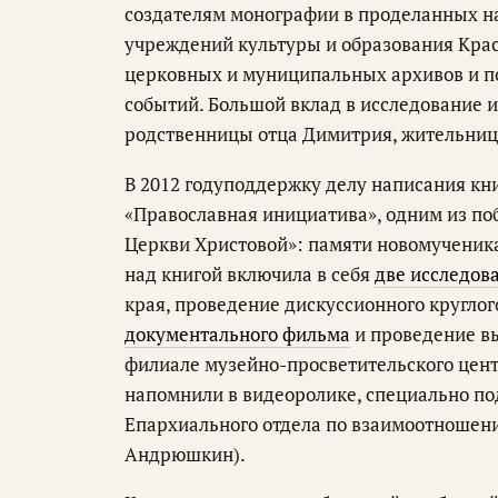
создателям монографии в проделанных н
учреждений культуры и образования Крас
церковных и муниципальных архивов и п
событий. Большой вклад в исследование 
родственницы отца Димитрия, жительни
В 2012 годуподдержку делу написания к
«Православная инициатива», одним из поб
Церкви Христовой»: памяти новомученика 
над книгой включила в себя
две исследов
края, проведение дискуссионного круглог
документального фильма
и проведение в
филиале музейно-просветительского цент
напомнили в видеоролике, специально п
Епархиального отдела по взаимоотношен
Андрюшкин).