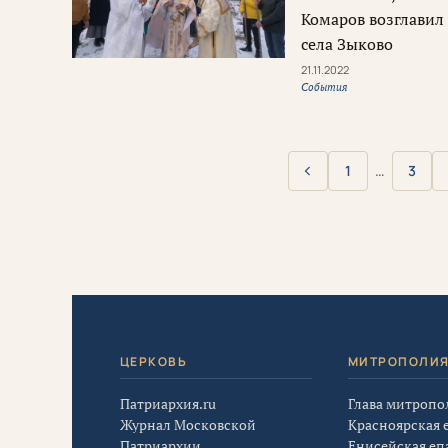
Комаров возглавил
села Зыково
21.11.2022
События
‹
1
…
3
Назад
ЦЕРКОВЬ
МИТРОПОЛИ
Патриархия.ru
Глава митропо
Журнал Московской
Красноярская 
Патриархии
Енисейская еп