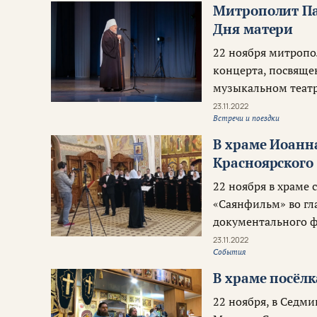
Митрополит Па
Дня матери
22 ноября митропо
концерта, посвяще
музыкальном теат
23.11.2022
Встречи и поездки
В храме Иоанн
Красноярского
22 ноября в храме
«Саянфильм» во гл
документального ф
23.11.2022
События
В храме посёл
22 ноября, в Седм