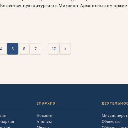
 Божественную литургию в Михаило-Архангельском храме
›
4
5
6
7
…
17
Вперёд
Я
ЕПАРХИЯ
ДЕЯТЕЛЬНО
лии
Новости
Миссионерст
епархия
Анонсы
Общество
архия
Медиа
Образование