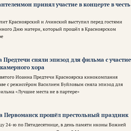
нтелеимон принял участие в концерте в честь
лит Красноярский и Ачинский выступил перед гостями
нного Дню матери, который прошёл в Красноярском
ре
а Предтечи сняли эпизод для фильма с участи
 камерного хора
 святого Иоанна Предтечи Красноярска кинокомпания
аве с режиссёром Василием Буйловым сняла эпизод для
ильма «Лучшие места не в партере»
ка Первоманск прошёл престольный праздник
ицу 24-ю по Пятидесятнице, в день памяти иконы Божией