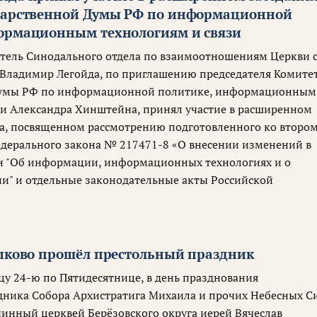
дарственной Думы РФ по информационной
ормационным технологиям и связи
атель Синодального отдела по взаимоотношениям Церкви 
Владимир Легойда, по приглашению председателя Комите
Думы РФ по информационной политике, информационным
зи Александра Хинштейна, принял участие в расширенном
а, посвященном рассмотрению подготовленного ко второ
дерального закона № 217471-8 «О внесении изменений в
н "Об информации, информационных технологиях и о
" и отдельные законодательные акты Российской
Зыково прошёл престольный праздник
цу 24-ю по Пятидесятнице, в день празднования
дника Собора Архистратига Михаила и прочих Небесных С
чинный церквей Берёзовского округа иерей Вячеслав