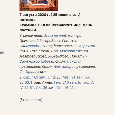
7 августа 2026 г. ( 25 июля ст.ст.),
пятница.
Седмица 10-я по Пятидесятнице. День
постный.
Успение прав.
Анны
(
икона
), матери
Пресвятой Богородицы. Свв. жен
Олимпиады
(
икона
) диакониссы и
Евпраксии
девы, Тавеннской. Прп.
Макария
(
икона
)
ем
Желтоводского, Унженского. Память
V
Вселенского Собора
. Сщмч.
Николая
пресвитера. Сщмч.
Александра
пресвитера.
Св.
Ираиды
исп.
2 Кор., 169 зач., I, 12-20.
Мф., 91 зач., XXII,
23-33.
Прав. Анны:
Гал., 210 зач. (от полу́),
IV, 22-31.
Лк., 36 зач., VIII, 16-21.
[
Все новости
]