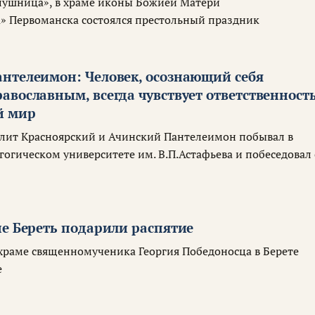
лушница», в храме иконы Божией Матери
 Первоманска состоялся престольный праздник
нтелеимон: Человек, осознающий себя
вославным, всегда чувствует ответственност
й мир
лит Красноярский и Ачинский Пантелеимон побывал в
огическом университете им. В.П.Астафьева и побеседовал 
не Береть подарили распятие
храме священномученика Георгия Победоносца в Берете
е