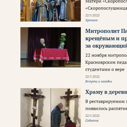
Матери «Скоропос
«Скоропослушница»
22.11.2022
Хроника
Митрополит Па
крещёным и пра
за окружающи
22 ноября митропо
Красноярском педаг
студентами о вере
22.11.2022
Встречи и поездки
Храму в дерев
В реставрируемом 
появилось распяти
22.11.2022
События