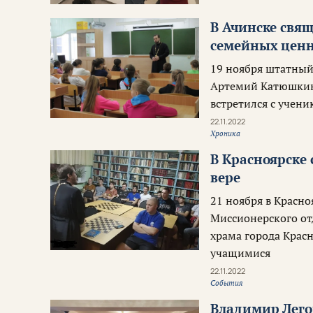
В Ачинске свя
семейных ценн
19 ноября штатный
Артемий Катюшкин 
встретился с учен
22.11.2022
Хроника
В Красноярске
вере
21 ноября в Красно
Миссионерского от
храма города Крас
учащимися
22.11.2022
События
Владимир Лего