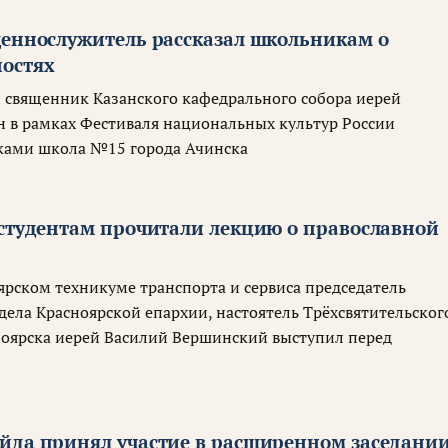
щеннослужитель рассказал школьникам о
остях
 священник Казанского кафедрального собора иерей
в рамках Фестиваля национальных культур России
иками школа №15 города Ачинска
 студентам прочитали лекцию о православной
ярском техникуме транспорта и сервиса председатель
дела Красноярской епархии, настоятель Трёхсвятительског
ноярска иерей Василий Вершинский выступил перед
йда принял участие в расширенном заседани