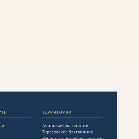
СТЬ
ТЕРРИТОРИИ
во
Ачинское благочиние
Березовское благочиние
Железногорское благочиние