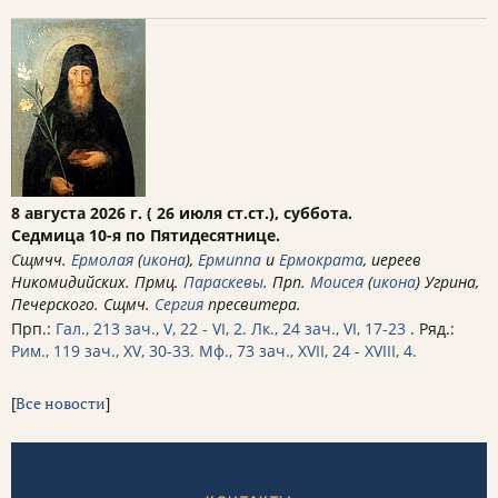
8 августа 2026 г. ( 26 июля ст.ст.), суббота.
Седмица 10-я по Пятидесятнице.
Сщмчч.
Ермолая
(
икона
),
Ермиппа
и
Ермократа
, иереев
Никомидийских. Прмц.
Параскевы
. Прп.
Моисея
(
икона
) Угрина,
Печерского. Сщмч.
Сергия
пресвитера.
Прп.:
Гал., 213 зач., V, 22 - VI, 2.
Лк., 24 зач., VI, 17-23
. Ряд.:
Рим., 119 зач., XV, 30-33.
Мф., 73 зач., XVII, 24 - XVIII, 4.
[
Все новости
]