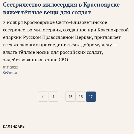
Сестричество милосердия в Красноярске
вяжет тёплые вещи для солдат
2 ноября Красноярское Свято-Елизаветинское
сестричество милосердия, созданное при Красноярской
епархии Русской Православной Церкви, приглашает
всех желающих присоединиться к доброму делу —
вязать тёплые носки для российских солдат,
задействованных в зоне СВО
01.11.2022
События
‹
1
…
15
16
17
Назад
КАЛЕНДАРЬ