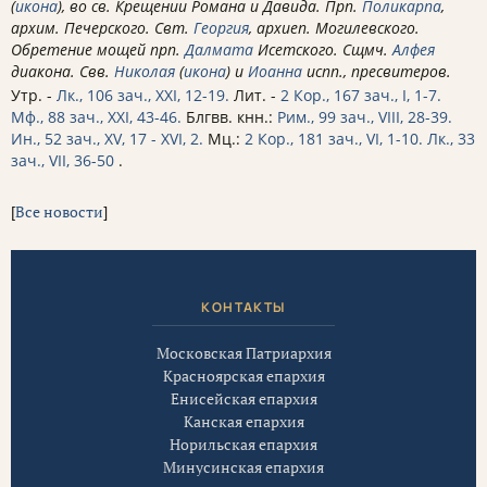
(
икона
), во св. Крещении Романа и Давида. Прп.
Поликарпа
,
архим. Печерского. Свт.
Георгия
, архиеп. Могилевского.
Обретение мощей прп.
Далмата
Исетского. Сщмч.
Алфея
диакона. Свв.
Николая
(
икона
) и
Иоанна
испп., пресвитеров.
Утр. -
Лк., 106 зач., XXI, 12-19.
Лит. -
2 Кор., 167 зач., I, 1-7.
Мф., 88 зач., XXI, 43-46.
Блгвв. кнн.:
Рим., 99 зач., VIII, 28-39.
Ин., 52 зач., XV, 17 - XVI, 2.
Мц.:
2 Кор., 181 зач., VI, 1-10.
Лк., 33
зач., VII, 36-50
.
[
Все новости
]
КОНТАКТЫ
Московская Патриархия
Красноярская епархия
Енисейская епархия
Канская епархия
Норильская епархия
Минусинская епархия