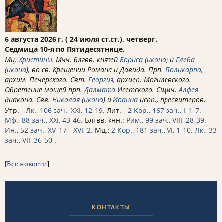
6 августа 2026 г. ( 24 июля ст.ст.), четверг.
Седмица 10-я по Пятидесятнице.
Мц.
Христины
. Мчч. блгвв. князей
Бориса
(
икона
) и
Глеба
(
икона
), во св. Крещении Романа и Давида. Прп.
Поликарпа
,
архим. Печерского. Свт.
Георгия
, архиеп. Могилевского.
Обретение мощей прп.
Далмата
Исетского. Сщмч.
Алфея
диакона. Свв.
Николая
(
икона
) и
Иоанна
испп., пресвитеров.
Утр. -
Лк., 106 зач., XXI, 12-19.
Лит. -
2 Кор., 167 зач., I, 1-7.
Мф., 88 зач., XXI, 43-46.
Блгвв. кнн.:
Рим., 99 зач., VIII, 28-39.
Ин., 52 зач., XV, 17 - XVI, 2.
Мц.:
2 Кор., 181 зач., VI, 1-10.
Лк., 33
зач., VII, 36-50
.
[
Все новости
]
КОНТАКТЫ