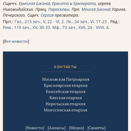
Сщмчч.
Ермолая
(
икона
),
Ермиппа
и
Ермократа
, иереев
Никомидийских. Прмц.
Параскевы
. Прп.
Моисея
(
икона
) Угрина,
Печерского. Сщмч.
Сергия
пресвитера.
Прп.:
Гал., 213 зач., V, 22 - VI, 2.
Лк., 24 зач., VI, 17-23
. Ряд.:
Рим., 119 зач., XV, 30-33.
Мф., 73 зач., XVII, 24 - XVIII, 4.
[
Все новости
]
КОНТАКТЫ
Московская Патриархия
Красноярская епархия
Енисейская епархия
Канская епархия
Норильская епархия
Минусинская епархия
[
Новости
] [
Анонсы
] [
Медиа
] [
Сюжеты
]