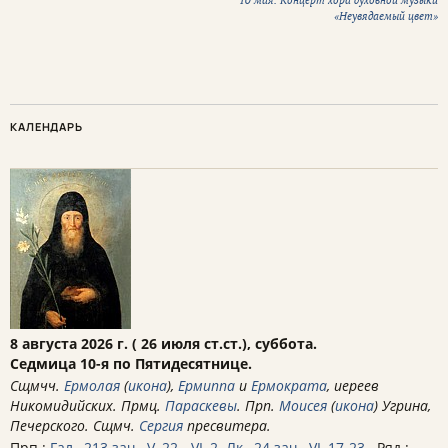
10 мая. Концерт хора духовной музыки
«Неувядаемый цвет»
КАЛЕНДАРЬ
8 августа 2026 г. ( 26 июля ст.ст.), суббота.
Седмица 10-я по Пятидесятнице.
Сщмчч.
Ермолая
(
икона
),
Ермиппа
и
Ермократа
, иереев
Никомидийских. Прмц.
Параскевы
. Прп.
Моисея
(
икона
) Угрина,
Печерского. Сщмч.
Сергия
пресвитера.
Прп.:
Гал., 213 зач., V, 22 - VI, 2.
Лк., 24 зач., VI, 17-23
. Ряд.: