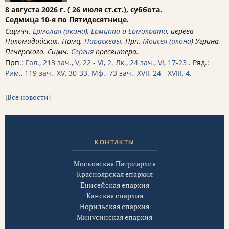
8 августа 2026 г. ( 26 июля ст.ст.), суббота.
Седмица 10-я по Пятидесятнице.
Сщмчч.
Ермолая
(
икона
),
Ермиппа
и
Ермократа
, иереев
Никомидийских. Прмц.
Параскевы
. Прп.
Моисея
(
икона
) Угрина,
Печерского. Сщмч.
Сергия
пресвитера.
Прп.:
Гал., 213 зач., V, 22 - VI, 2.
Лк., 24 зач., VI, 17-23
. Ряд.:
Рим., 119 зач., XV, 30-33.
Мф., 73 зач., XVII, 24 - XVIII, 4.
[
Все новости
]
КОНТАКТЫ
Московская Патриархия
Красноярская епархия
Енисейская епархия
Канская епархия
Норильская епархия
Минусинская епархия