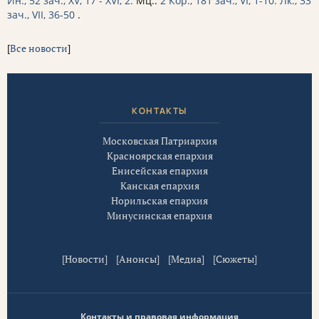
Ин., 52 зач., XV, 17 - XVI, 2.
Мц.:
2 Кор., 181 зач., VI, 1-10.
Лк., 33
зач., VII, 36-50
.
[
Все новости
]
КОНТАКТЫ
Московская Патриархия
Красноярская епархия
Енисейская епархия
Канская епархия
Норильская епархия
Минусинская епархия
[
Новости
] [
Анонсы
] [
Медиа
] [
Сюжеты
]
Контакты и правовая информация