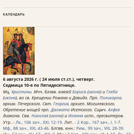
КАЛЕНДАРЬ
6 августа 2026 г. ( 24 июля ст.ст.), четверг.
Седмица 10-я по Пятидесятнице.
Мц.
Христины
. Мчч. блгвв. князей
Бориса
(
икона
) и
Глеба
(
икона
), во св. Крещении Романа и Давида. Прп.
Поликарпа
,
архим. Печерского. Свт.
Георгия
, архиеп. Могилевского.
Обретение мощей прп.
Далмата
Исетского. Сщмч.
Алфея
диакона. Свв.
Николая
(
икона
) и
Иоанна
испп., пресвитеров.
Утр. -
Лк., 106 зач., XXI, 12-19.
Лит. -
2 Кор., 167 зач., I, 1-7.
Мф., 88 зач., XXI, 43-46.
Блгвв. кнн.:
Рим., 99 зач., VIII, 28-39.