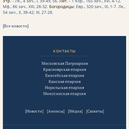
Утр. -
Лк., 4 зач., I, 39-49, 56.
Лит. -
1 Кор., 165 зач., XVI, 4-12.
Мф., 86 зач., XXI, 28-32.
Богородицы:
Евр., 320 зач., IX, 1-7.
Лк.,
54 зач., X, 38-42; XI, 27-28.
[
Все новости
]
КОНТАКТЫ
Московская Патриархия
Красноярская епархия
Енисейская епархия
Канская епархия
Норильская епархия
Минусинская епархия
[
Новости
] [
Анонсы
] [
Медиа
] [
Сюжеты
]