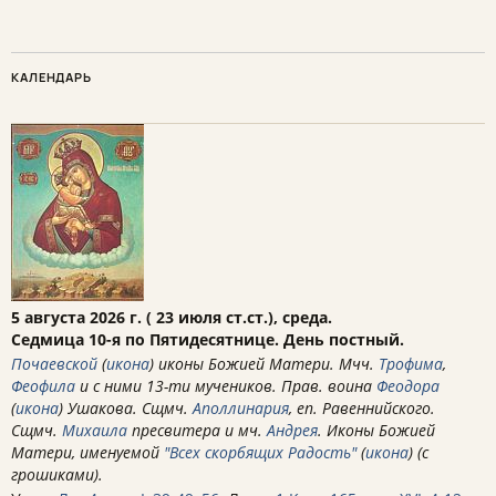
КАЛЕНДАРЬ
5 августа 2026 г. ( 23 июля ст.ст.), среда.
Седмица 10-я по Пятидесятнице. День постный.
Почаевской
(
икона
) иконы Божией Матери. Мчч.
Трофима
,
Феофила
и с ними 13-ти мучеников. Прав. воина
Феодора
(
икона
) Ушакова. Сщмч.
Аполлинария
, еп. Равеннийского.
Сщмч.
Михаила
пресвитера и мч.
Андрея
. Иконы Божией
Матери, именуемой
"Всех скорбящих Радость"
(
икона
) (с
грошиками).