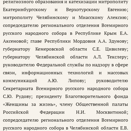
религиозного образования и катехизации митрополиту
Екатеринбургскому и Верхотурскому Евгению;
митрополиту Челябинскому и Миасскому Алексию;
сопредседателю регионального отделения Всемирного
русского народного собора в Республике Крым Е.А.
Аксеновой;
главе Республики Мордовия А.А. Здунову;
губернатору Кемеровской области С.Е. Цивилеву;
губернатору Челябинской области А.Л. Текслеру;
руководителю Федеральной службы по надзору в сфере
связи, информационных технологий и массовых
коммуникаций А.Ю. Липову;
руководителю
Секретариата Всемирного русского народного собора
С.Ю. Рудову;
президенту Благотворительного фонда
«Женщины за жизнь», члену Общественной палаты
Российской Федерации Н.И. Москвитиной;
сопредседателю регионального отделения Всемирного
русского народного собора в Челябинской области Е.В.