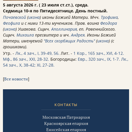
5 августа 2026 г. ( 23 июля ст.ст.), среда.
Седмица 10-я по Пятидесятнице. День постный.
Почаевской
(
икона
) иконы Божией Матери. Мчч.
Трофима
,
Феофила
и с ними 13-ти мучеников. Прав. воина
Феодора
(
икона
) Ушакова. Сщмч.
Аполлинария
, еп. Равеннийского.
Сщмч.
Михаила
пресвитера и мч.
Андрея
. Иконы Божией
Матери, именуемой
"Всех скорбящих Радость"
(
икона
) (с
грошиками).
Утр. -
Лк., 4 зач., I, 39-49, 56.
Лит. -
1 Кор., 165 зач., XVI, 4-12.
Мф., 86 зач., XXI, 28-32.
Богородицы:
Евр., 320 зач., IX, 1-7.
Лк.,
54 зач., X, 38-42; XI, 27-28.
[
Все новости
]
КОНТАКТЫ
Московская Патриархия
Красноярская епархия
Енисейская епархия