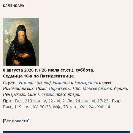
КАЛЕНДАРЬ
8 августа 2026 г. ( 26 июля ст.ст.), суббота.
Седмица 10-я по Пятидесятнице.
Сщмчч.
Ермолая
(
икона
),
Ермиппа
и
Ермократа
, иереев
Никомидийских. Прмц.
Параскевы
. Прп.
Моисея
(
икона
) Угрина,
Печерского. Сщмч.
Сергия
пресвитера.
Прп.:
Гал., 213 зач., V, 22 - VI, 2.
Лк., 24 зач., VI, 17-23
. Ряд.:
Рим., 119 зач., XV, 30-33.
Мф., 73 зач., XVII, 24 - XVIII, 4.
[
Все новости
]