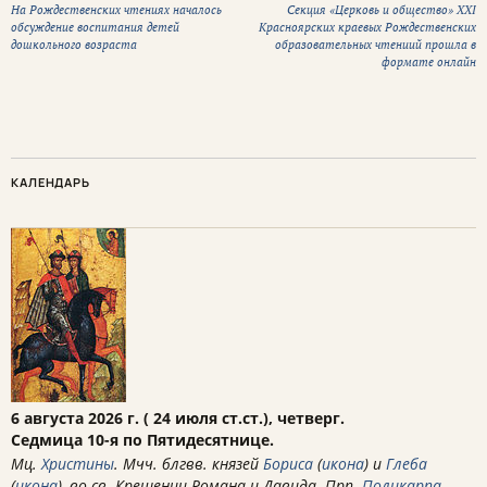
На Рождественских чтениях началось
Секция «Церковь и общество» XXI
обсуждение воспитания детей
Красноярских краевых Рождественских
дошкольного возраста
образовательных чтениий прошла в
формате онлайн
КАЛЕНДАРЬ
6 августа 2026 г. ( 24 июля ст.ст.), четверг.
Седмица 10-я по Пятидесятнице.
Мц.
Христины
. Мчч. блгвв. князей
Бориса
(
икона
) и
Глеба
(
икона
), во св. Крещении Романа и Давида. Прп.
Поликарпа
,