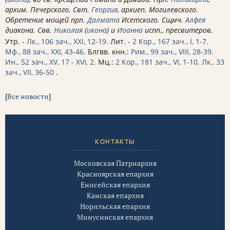
архим. Печерского. Свт.
Георгия
, архиеп. Могилевского.
Обретение мощей прп.
Далмата
Исетского. Сщмч.
Алфея
диакона. Свв.
Николая
(
икона
) и
Иоанна
испп., пресвитеров.
Утр. -
Лк., 106 зач., XXI, 12-19.
Лит. -
2 Кор., 167 зач., I, 1-7.
Мф., 88 зач., XXI, 43-46.
Блгвв. кнн.:
Рим., 99 зач., VIII, 28-39.
Ин., 52 зач., XV, 17 - XVI, 2.
Мц.:
2 Кор., 181 зач., VI, 1-10.
Лк., 33
зач., VII, 36-50
.
[
Все новости
]
КОНТАКТЫ
Московская Патриархия
Красноярская епархия
Енисейская епархия
Канская епархия
Норильская епархия
Минусинская епархия