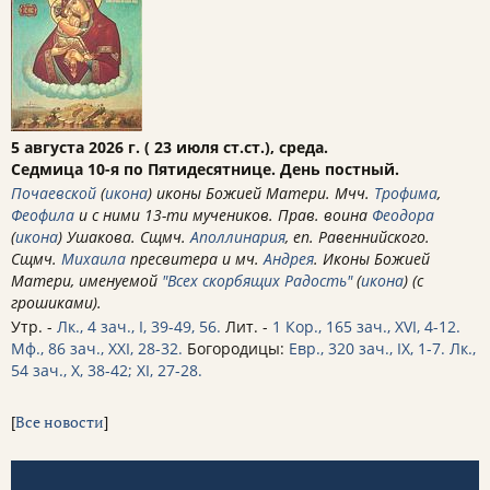
5 августа 2026 г. ( 23 июля ст.ст.), среда.
Седмица 10-я по Пятидесятнице. День постный.
Почаевской
(
икона
) иконы Божией Матери. Мчч.
Трофима
,
Феофила
и с ними 13-ти мучеников. Прав. воина
Феодора
(
икона
) Ушакова. Сщмч.
Аполлинария
, еп. Равеннийского.
Сщмч.
Михаила
пресвитера и мч.
Андрея
. Иконы Божией
Матери, именуемой
"Всех скорбящих Радость"
(
икона
) (с
грошиками).
Утр. -
Лк., 4 зач., I, 39-49, 56.
Лит. -
1 Кор., 165 зач., XVI, 4-12.
Мф., 86 зач., XXI, 28-32.
Богородицы:
Евр., 320 зач., IX, 1-7.
Лк.,
54 зач., X, 38-42; XI, 27-28.
[
Все новости
]