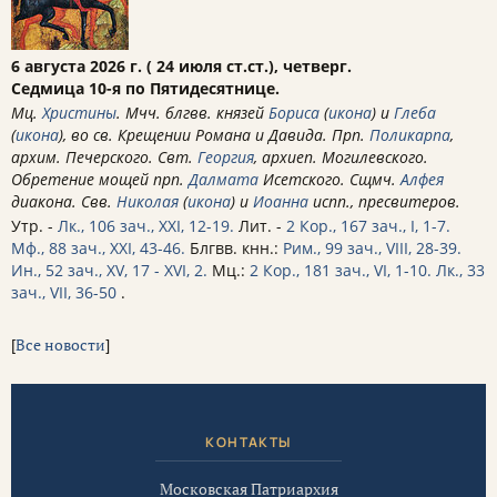
6 августа 2026 г. ( 24 июля ст.ст.), четверг.
Седмица 10-я по Пятидесятнице.
Мц.
Христины
. Мчч. блгвв. князей
Бориса
(
икона
) и
Глеба
(
икона
), во св. Крещении Романа и Давида. Прп.
Поликарпа
,
архим. Печерского. Свт.
Георгия
, архиеп. Могилевского.
Обретение мощей прп.
Далмата
Исетского. Сщмч.
Алфея
диакона. Свв.
Николая
(
икона
) и
Иоанна
испп., пресвитеров.
Утр. -
Лк., 106 зач., XXI, 12-19.
Лит. -
2 Кор., 167 зач., I, 1-7.
Мф., 88 зач., XXI, 43-46.
Блгвв. кнн.:
Рим., 99 зач., VIII, 28-39.
Ин., 52 зач., XV, 17 - XVI, 2.
Мц.:
2 Кор., 181 зач., VI, 1-10.
Лк., 33
зач., VII, 36-50
.
[
Все новости
]
КОНТАКТЫ
Московская Патриархия