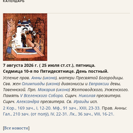
КАЛЕНДАРЬ
7 августа 2026 г. ( 25 июля ст.ст.), пятница.
Седмица 10-я по Пятидесятнице. День постный.
Успение прав.
Анны
(
икона
), матери Пресвятой Богородицы.
Свв. жен
Олимпиады
(
икона
) диакониссы и
Евпраксии
девы,
Тавеннской. Прп.
Макария
(
икона
) Желтоводского, Унженского.
Память
V Вселенского Собора
. Сщмч.
Николая
пресвитера.
Сщмч.
Александра
пресвитера. Св.
Ираиды
исп.
2 Кор., 169 зач., I, 12-20.
Мф., 91 зач., XXII, 23-33.
Прав. Анны:
Гал., 210 зач. (от полу́), IV, 22-31.
Лк., 36 зач., VIII, 16-21.
[
Все новости
]