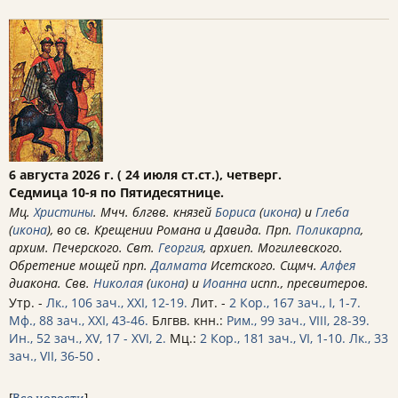
6 августа 2026 г. ( 24 июля ст.ст.), четверг.
Седмица 10-я по Пятидесятнице.
Мц.
Христины
. Мчч. блгвв. князей
Бориса
(
икона
) и
Глеба
(
икона
), во св. Крещении Романа и Давида. Прп.
Поликарпа
,
архим. Печерского. Свт.
Георгия
, архиеп. Могилевского.
Обретение мощей прп.
Далмата
Исетского. Сщмч.
Алфея
диакона. Свв.
Николая
(
икона
) и
Иоанна
испп., пресвитеров.
Утр. -
Лк., 106 зач., XXI, 12-19.
Лит. -
2 Кор., 167 зач., I, 1-7.
Мф., 88 зач., XXI, 43-46.
Блгвв. кнн.:
Рим., 99 зач., VIII, 28-39.
Ин., 52 зач., XV, 17 - XVI, 2.
Мц.:
2 Кор., 181 зач., VI, 1-10.
Лк., 33
зач., VII, 36-50
.
[
Все новости
]