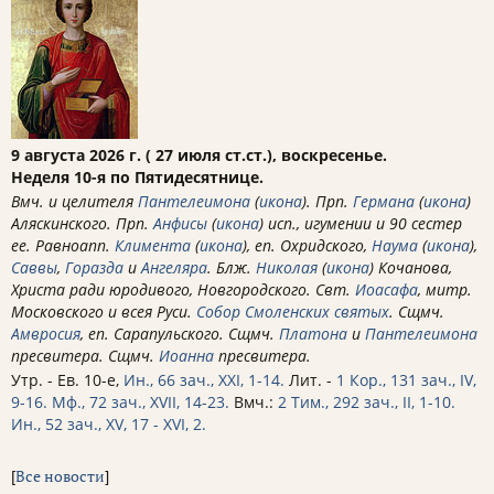
9 августа 2026 г. ( 27 июля ст.ст.), воскресенье.
Неделя 10-я по Пятидесятнице.
Вмч. и целителя
Пантелеимона
(
икона
). Прп.
Германа
(
икона
)
Аляскинского. Прп.
Анфисы
(
икона
) исп., игумении и 90 сестер
ее. Равноапп.
Климента
(
икона
), еп. Охридского,
Наума
(
икона
),
Саввы
,
Горазда
и
Ангеляра
. Блж.
Николая
(
икона
) Кочанова,
Христа ради юродивого, Новгородского. Свт.
Иоасафа
, митр.
Московского и всея Руси.
Собор Смоленских святых
. Сщмч.
Амвросия
, еп. Сарапульского. Сщмч.
Платона
и
Пантелеимона
пресвитера. Сщмч.
Иоанна
пресвитера.
Утр. - Ев. 10-е,
Ин., 66 зач., XXI, 1-14.
Лит. -
1 Кор., 131 зач., IV,
9-16.
Мф., 72 зач., XVII, 14-23.
Вмч.:
2 Тим., 292 зач., II, 1-10.
Ин., 52 зач., XV, 17 - XVI, 2.
[
Все новости
]