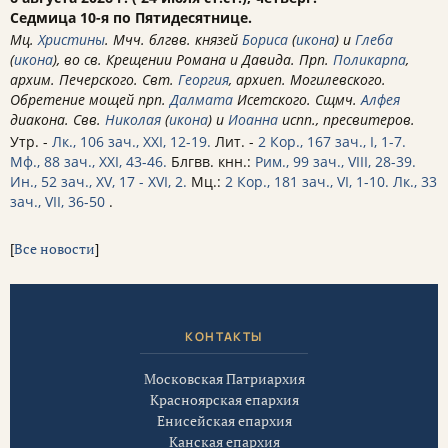
Седмица 10-я по Пятидесятнице.
Мц.
Христины
. Мчч. блгвв. князей
Бориса
(
икона
) и
Глеба
(
икона
), во св. Крещении Романа и Давида. Прп.
Поликарпа
,
архим. Печерского. Свт.
Георгия
, архиеп. Могилевского.
Обретение мощей прп.
Далмата
Исетского. Сщмч.
Алфея
диакона. Свв.
Николая
(
икона
) и
Иоанна
испп., пресвитеров.
Утр. -
Лк., 106 зач., XXI, 12-19.
Лит. -
2 Кор., 167 зач., I, 1-7.
Мф., 88 зач., XXI, 43-46.
Блгвв. кнн.:
Рим., 99 зач., VIII, 28-39.
Ин., 52 зач., XV, 17 - XVI, 2.
Мц.:
2 Кор., 181 зач., VI, 1-10.
Лк., 33
зач., VII, 36-50
.
[
Все новости
]
КОНТАКТЫ
Московская Патриархия
Красноярская епархия
Енисейская епархия
Канская епархия