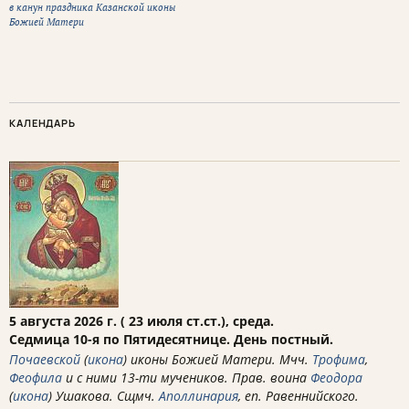
в канун праздника Казанской иконы
Божией Матери
КАЛЕНДАРЬ
5 августа 2026 г. ( 23 июля ст.ст.), среда.
Седмица 10-я по Пятидесятнице. День постный.
Почаевской
(
икона
) иконы Божией Матери. Мчч.
Трофима
,
Феофила
и с ними 13-ти мучеников. Прав. воина
Феодора
(
икона
) Ушакова. Сщмч.
Аполлинария
, еп. Равеннийского.