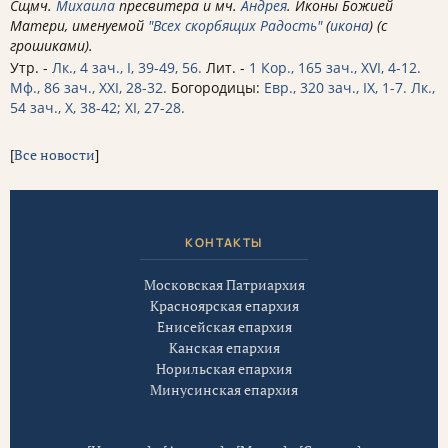
Сщмч.
Михаила
пресвитера и мч.
Андрея
. Иконы Божией
Матери, именуемой
"Всех скорбящих Радость"
(
икона
) (с
грошиками).
Утр. -
Лк., 4 зач., I, 39-49, 56.
Лит. -
1 Кор., 165 зач., XVI, 4-12.
Мф., 86 зач., XXI, 28-32.
Богородицы:
Евр., 320 зач., IX, 1-7.
Лк.,
54 зач., X, 38-42; XI, 27-28.
[
Все новости
]
КОНТАКТЫ
Московская Патриархия
Красноярская епархия
Енисейская епархия
Канская епархия
Норильская епархия
Минусинская епархия