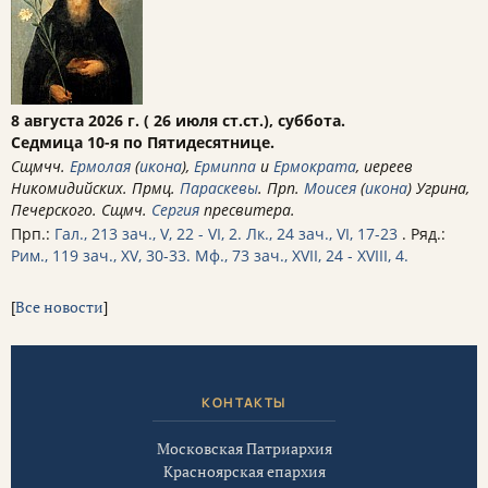
8 августа 2026 г. ( 26 июля ст.ст.), суббота.
Седмица 10-я по Пятидесятнице.
Сщмчч.
Ермолая
(
икона
),
Ермиппа
и
Ермократа
, иереев
Никомидийских. Прмц.
Параскевы
. Прп.
Моисея
(
икона
) Угрина,
Печерского. Сщмч.
Сергия
пресвитера.
Прп.:
Гал., 213 зач., V, 22 - VI, 2.
Лк., 24 зач., VI, 17-23
. Ряд.:
Рим., 119 зач., XV, 30-33.
Мф., 73 зач., XVII, 24 - XVIII, 4.
[
Все новости
]
КОНТАКТЫ
Московская Патриархия
Красноярская епархия