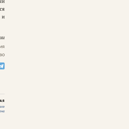
ый
ся
 и
ии
ия
во
АЯ
ого
она