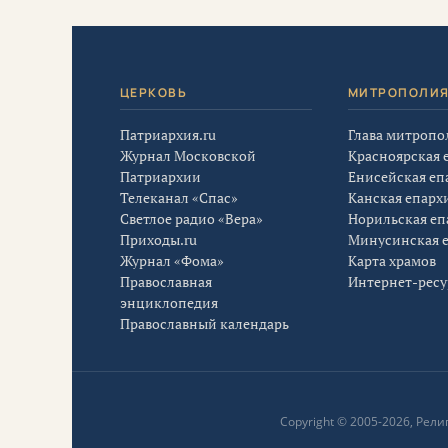
ЦЕРКОВЬ
МИТРОПОЛИ
Патриархия.ru
Глава митропо
Журнал Московской
Красноярская 
Патриархии
Енисейская еп
Телеканал «Спас»
Канская епарх
Светлое радио «Вера»
Норильская еп
Приходы.ru
Минусинская 
Журнал «Фома»
Карта храмов
Православная
Интернет-рес
энциклопедия
Православный календарь
Copyright © 2005-2026, Ре