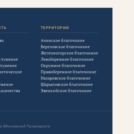
СТЬ
ТЕРРИТОРИИ
во
Ачинское благочиние
Березовское благочиние
Железногорское благочиние
служение
Левобережное благочиние
служение
Окружное благочиние
иотическое
Правобережное благочиние
Назаровское благочиние
ужение
Шарыповское благочиние
азачества
Эвенкийское благочиние
и (Московский Патриархат)»