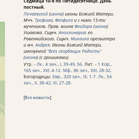
Седмица 10-я по Пятидесятнице. День
постный.
Почаевской
(
икона
) иконы Божией Матери.
Мчч.
Трофима
,
Феофила
и с ними 13-ти
мучеников. Прав. воина
Феодора
(
икона
)
Ушакова. Сщмч.
Аполлинария
, еп.
Равеннийского. Сщмч.
Михаила
пресвитера
и мч.
Андрея
. Иконы Божией Матери,
именуемой
"Всех скорбящих Радость"
(
икона
) (с грошиками).
Утр. -
Лк., 4 зач., I, 39-49, 56.
Лит. -
1 Кор.,
165 зач., XVI, 4-12.
Мф., 86 зач., XXI, 28-32.
Богородицы:
Евр., 320 зач., IX, 1-7.
Лк., 54
зач., X, 38-42; XI, 27-28.
[
Все новости
]