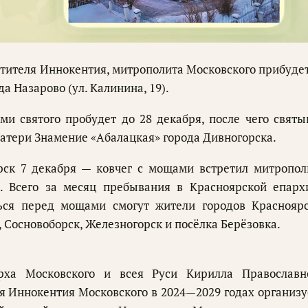
вятителя Иннокентия, митрополита Московского прибудет
 Назарово (ул. Калинина, 19).
ми святого пробудет до 28 декабря, после чего святы
атери Знамение «Абалацкая» города Дивногорска.
ск 7 декабря — ковчег с мощами встретил митропол
. Всего за месяц пребывания в Красноярской епарх
ься перед мощами смогут жители городов Красноярс
 Сосновоборск, Железногорск и посёлка Берёзовка.
рха Московского и всея Руси Кирилла Православн
я Иннокентия Московского в 2024—2029 годах организу