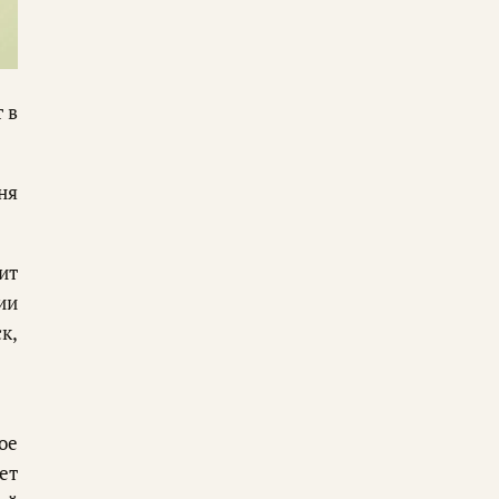
 в
ня
ит
ии
к,
ое
ет