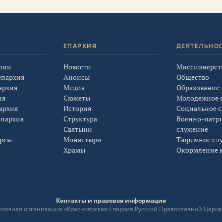
Я
ЕПАРХИЯ
ДЕЯТЕЛЬНО
лии
Новости
Миссионерст
епархия
Анонсы
Общество
архия
Медиа
Образование
ия
Сюжеты
Молодежное 
архия
История
Социальное 
епархия
Структура
Военно-патр
Святыни
служение
урсы
Монастыри
Тюремное сл
Храмы
Окормление к
Контакты и правовая информация
лигиозная организация «Красноярская Епархия Русской Православной Церкв