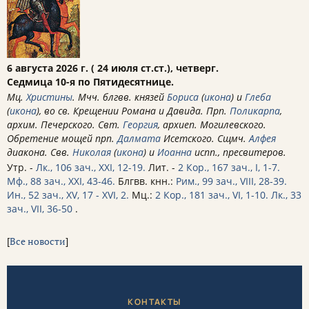
6 августа 2026 г. ( 24 июля ст.ст.), четверг.
Седмица 10-я по Пятидесятнице.
Мц.
Христины
. Мчч. блгвв. князей
Бориса
(
икона
) и
Глеба
(
икона
), во св. Крещении Романа и Давида. Прп.
Поликарпа
,
архим. Печерского. Свт.
Георгия
, архиеп. Могилевского.
Обретение мощей прп.
Далмата
Исетского. Сщмч.
Алфея
диакона. Свв.
Николая
(
икона
) и
Иоанна
испп., пресвитеров.
Утр. -
Лк., 106 зач., XXI, 12-19.
Лит. -
2 Кор., 167 зач., I, 1-7.
Мф., 88 зач., XXI, 43-46.
Блгвв. кнн.:
Рим., 99 зач., VIII, 28-39.
Ин., 52 зач., XV, 17 - XVI, 2.
Мц.:
2 Кор., 181 зач., VI, 1-10.
Лк., 33
зач., VII, 36-50
.
[
Все новости
]
КОНТАКТЫ